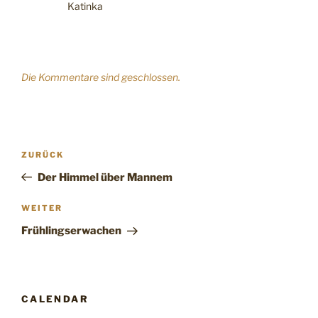
Katinka
Die Kommentare sind geschlossen.
Beitragsnavigation
Vorheriger
ZURÜCK
Beitrag
Der Himmel über Mannem
Nächster
WEITER
Beitrag
Frühlingserwachen
CALENDAR