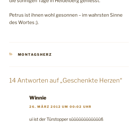
die sonnigen Tage in Heidelberg geniesst.
Petrus ist ihnen wohl gesonnen – im wahrsten Sinne
des Wortes ;).
KATEGORIEN
MONTAGSHERZ
14 Antworten auf „Geschenkte Herzen“
Winnie
26. MÄRZ 2012 UM 00:02 UHR
ui ist der Türstopper süüüüüüüüüüüüß