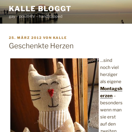
Zum
KALLE BLOGGT
Inhalt
gay – positHIV – handicapped
springen
VERÖFFENTLICHT
25. MÄRZ 2012
VON
KALLE
AM
Geschenkte Herzen
…sind
noch viel
herziger
als eigene
Montagsh
erzen
–
besonders
wenn man
sie erst
auf den
zweiten