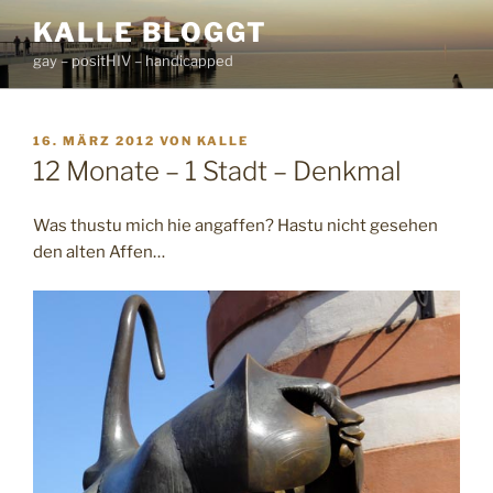
Zum
KALLE BLOGGT
Inhalt
gay – positHIV – handicapped
springen
VERÖFFENTLICHT
16. MÄRZ 2012
VON
KALLE
AM
12 Monate – 1 Stadt – Denkmal
Was thustu mich hie angaffen? Hastu nicht gesehen
den alten Affen…