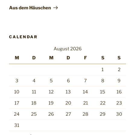
Beitrag
Aus dem Häuschen
CALENDAR
August 2026
M
D
M
D
F
S
S
1
2
3
4
5
6
7
8
9
10
11
12
13
14
15
16
17
18
19
20
21
22
23
24
25
26
27
28
29
30
31