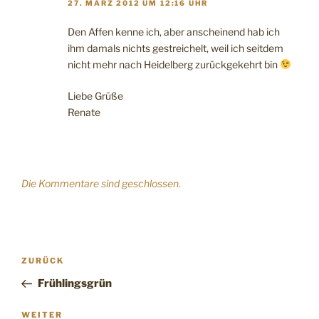
27. MÄRZ 2012 UM 12:16 UHR
Den Affen kenne ich, aber anscheinend hab ich
ihm damals nichts gestreichelt, weil ich seitdem
nicht mehr nach Heidelberg zurückgekehrt bin
Liebe Grüße
Renate
Die Kommentare sind geschlossen.
Beitragsnavigation
Vorheriger
ZURÜCK
Beitrag
Frühlingsgrün
Nächster
WEITER