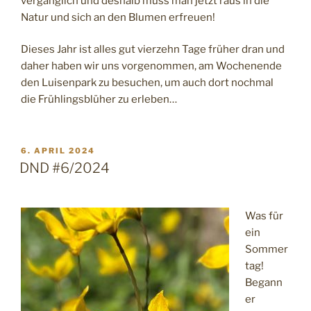
vergänglich und deshalb muss man jetzt raus in die
Natur und sich an den Blumen erfreuen!
Dieses Jahr ist alles gut vierzehn Tage früher dran und
daher haben wir uns vorgenommen, am Wochenende
den Luisenpark zu besuchen, um auch dort nochmal
die Frühlingsblüher zu erleben…
VERÖFFENTLICHT
6. APRIL 2024
AM
DND #6/2024
Was für
ein
Sommer
tag!
Begann
er