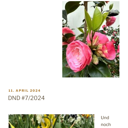
VERÖFFENTLICHT
11. APRIL 2024
AM
DND #7/2024
Und
noch