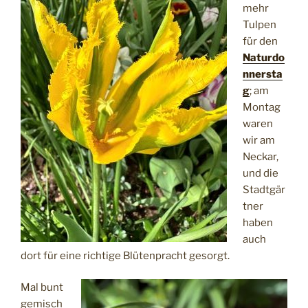
mehr
Tulpen
für den
Naturdo
nnersta
g
; am
Montag
waren
wir am
Neckar,
und die
Stadtgär
tner
haben
auch
dort für eine richtige Blütenpracht gesorgt.
Mal bunt
gemisch