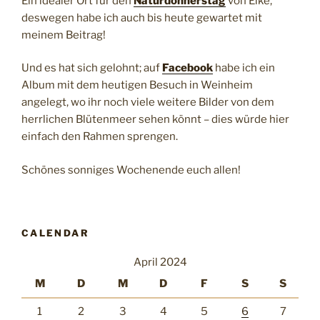
Ein idealer Ort für den
Naturdonnerstag
von Elke,
deswegen habe ich auch bis heute gewartet mit
meinem Beitrag!
Und es hat sich gelohnt; auf
Facebook
habe ich ein
Album mit dem heutigen Besuch in Weinheim
angelegt, wo ihr noch viele weitere Bilder von dem
herrlichen Blütenmeer sehen könnt – dies würde hier
einfach den Rahmen sprengen.
Schönes sonniges Wochenende euch allen!
CALENDAR
April 2024
M
D
M
D
F
S
S
1
2
3
4
5
6
7