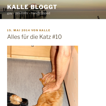
Zum
KALLE BLOGGT
Inhalt
gay – positHIV – handicapped
springen
VERÖFFENTLICHT
15. MAI 2014
VON
KALLE
AM
Alles für die Katz #10