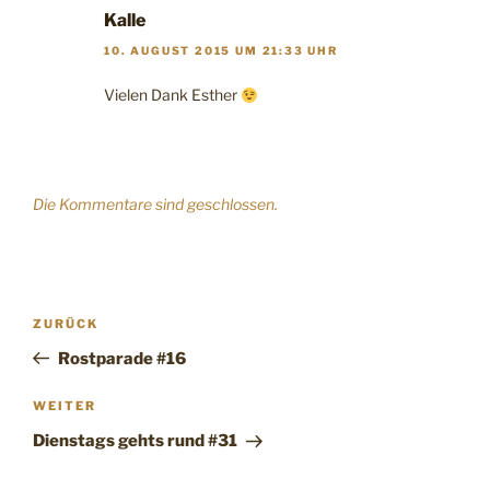
Kalle
10. AUGUST 2015 UM 21:33 UHR
Vielen Dank Esther
Die Kommentare sind geschlossen.
Beitragsnavigation
Vorheriger
ZURÜCK
Beitrag
Rostparade #16
Nächster
WEITER
Beitrag
Dienstags gehts rund #31