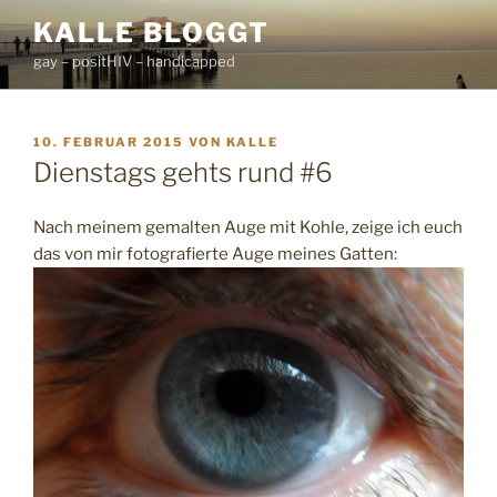
Zum
KALLE BLOGGT
Inhalt
gay – positHIV – handicapped
springen
VERÖFFENTLICHT
10. FEBRUAR 2015
VON
KALLE
AM
Dienstags gehts rund #6
Nach meinem gemalten Auge mit Kohle, zeige ich euch
das von mir fotografierte Auge meines Gatten: