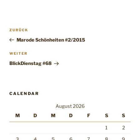
Beitragsnavigation
Vorheriger
ZURÜCK
Beitrag
Marode Schönheiten #2/2015
Nächster
WEITER
Beitrag
BlickDienstag #68
CALENDAR
August 2026
M
D
M
D
F
S
S
1
2
3
4
5
6
7
8
9