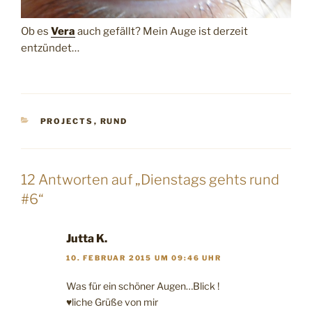
Ob es
Vera
auch gefällt? Mein Auge ist derzeit
entzündet…
KATEGORIEN
PROJECTS
,
RUND
12 Antworten auf „Dienstags gehts rund
#6“
Jutta K.
10. FEBRUAR 2015 UM 09:46 UHR
Was für ein schöner Augen…Blick !
♥liche Grüße von mir