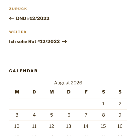
Beitragsnavigation
Vorheriger
ZURÜCK
Beitrag
DND #12/2022
Nächster
WEITER
Beitrag
Ich sehe Rot #12/2022
CALENDAR
August 2026
M
D
M
D
F
S
S
1
2
3
4
5
6
7
8
9
10
11
12
13
14
15
16