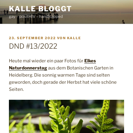
Zum
KALLE BLOGGT
Inhalt
gay – positHIV – handicapped
springen
VERÖFFENTLICHT
23. SEPTEMBER 2022
VON
KALLE
AM
DND #13/2022
Heute mal wieder ein paar Fotos für
Elkes
Naturdonnerstag
aus dem Botanischen Garten in
Heidelberg. Die sonnig warmen Tage sind selten
geworden, doch gerade der Herbst hat viele schöne
Seiten.