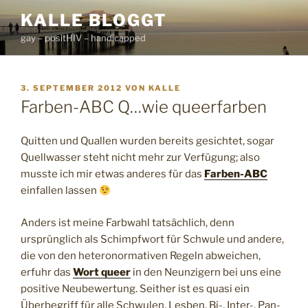
Zum
KALLE BLOGGT
Inhalt
gay – positHIV – handicapped
springen
VERÖFFENTLICHT
3. SEPTEMBER 2012
VON
KALLE
AM
Farben-ABC Q…wie queerfarben
Quitten und Quallen wurden bereits gesichtet, sogar
Quellwasser steht nicht mehr zur Verfügung; also
musste ich mir etwas anderes für das
Farben-ABC
einfallen lassen
Anders ist meine Farbwahl tatsächlich, denn
ursprünglich als Schimpfwort für Schwule und andere,
die von den heteronormativen Regeln abweichen,
erfuhr das
Wort queer
in den Neunzigern bei uns eine
positive Neubewertung. Seither ist es quasi ein
Überbegriff für alle Schwulen, Lesben, Bi-, Inter-, Pan-