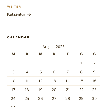
Nächster
WEITER
Beitrag
Katzentür
CALENDAR
August 2026
M
D
M
D
F
S
S
1
2
3
4
5
6
7
8
9
10
11
12
13
14
15
16
17
18
19
20
21
22
23
24
25
26
27
28
29
30