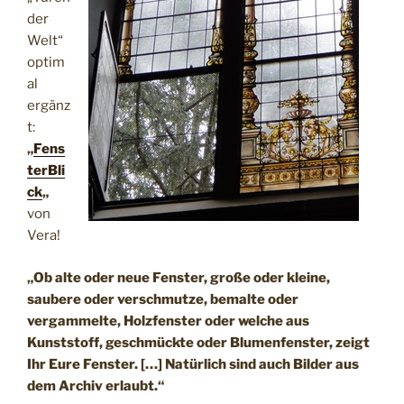
der
Welt“
optim
al
ergänz
t:
„
Fens
terBli
ck
„
von
Vera!
„Ob alte oder neue Fenster, große oder kleine,
saubere oder verschmutze, bemalte oder
vergammelte, Holzfenster oder welche aus
Kunststoff, geschmückte oder Blumenfenster, zeigt
Ihr Eure Fenster. […] Natürlich sind auch Bilder aus
dem Archiv erlaubt.“