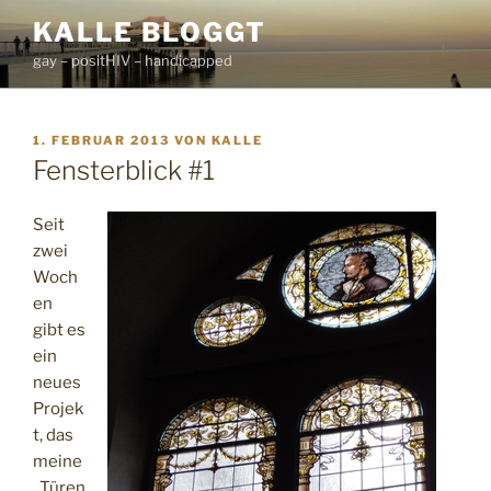
Zum
KALLE BLOGGT
Inhalt
gay – positHIV – handicapped
springen
VERÖFFENTLICHT
1. FEBRUAR 2013
VON
KALLE
AM
Fensterblick #1
Seit
zwei
Woch
en
gibt es
ein
neues
Projek
t, das
meine
„Türen