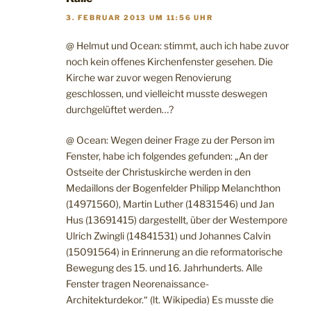
3. FEBRUAR 2013 UM 11:56 UHR
@ Helmut und Ocean: stimmt, auch ich habe zuvor
noch kein offenes Kirchenfenster gesehen. Die
Kirche war zuvor wegen Renovierung
geschlossen, und vielleicht musste deswegen
durchgelüftet werden…?
@ Ocean: Wegen deiner Frage zu der Person im
Fenster, habe ich folgendes gefunden: „An der
Ostseite der Christuskirche werden in den
Medaillons der Bogenfelder Philipp Melanchthon
(14971560), Martin Luther (14831546) und Jan
Hus (13691415) dargestellt, über der Westempore
Ulrich Zwingli (14841531) und Johannes Calvin
(15091564) in Erinnerung an die reformatorische
Bewegung des 15. und 16. Jahrhunderts. Alle
Fenster tragen Neorenaissance-
Architekturdekor.“ (lt. Wikipedia) Es musste die