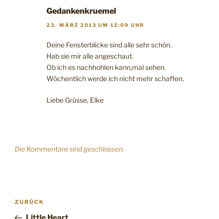
Gedankenkruemel
23. MÄRZ 2013 UM 12:09 UHR
Deine Fensterblicke sind alle sehr schön.
Hab sie mir alle angeschaut.
Ob ich es nachhohlen kann,mal sehen.
Wöchentlich werde ich nicht mehr schaffen.
Liebe Grüsse, Elke
Die Kommentare sind geschlossen.
Beitragsnavigation
Vorheriger
ZURÜCK
Beitrag
Little Heart