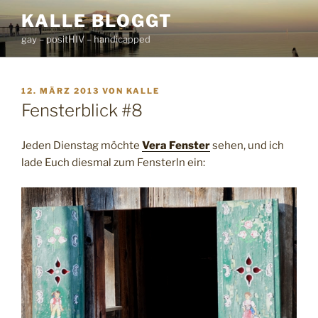
Zum
KALLE BLOGGT
Inhalt
gay – positHIV – handicapped
springen
VERÖFFENTLICHT
12. MÄRZ 2013
VON
KALLE
AM
Fensterblick #8
Jeden Dienstag möchte
Vera Fenster
sehen, und ich
lade Euch diesmal zum Fensterln ein: