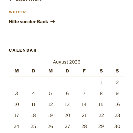
Nächster
WEITER
Beitrag
Hilfe von der Bank
CALENDAR
August 2026
M
D
M
D
F
S
S
1
2
3
4
5
6
7
8
9
10
11
12
13
14
15
16
17
18
19
20
21
22
23
24
25
26
27
28
29
30