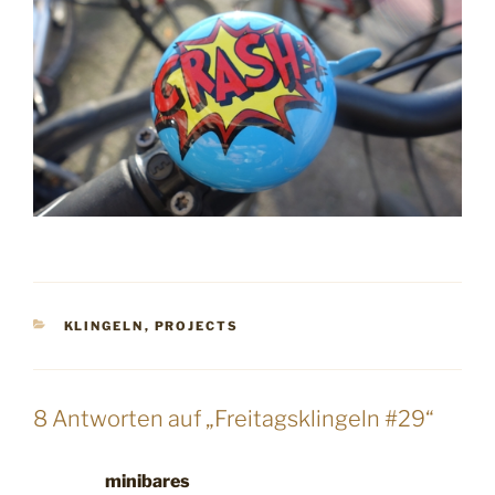
KATEGORIEN
KLINGELN
,
PROJECTS
8 Antworten auf „Freitagsklingeln #29“
minibares