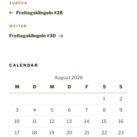
Vorheriger
ZURÜCK
Beitrag
Freitagsklingeln #28
Nächster
WEITER
Beitrag
Freitagsklingeln #30
CALENDAR
August 2026
M
D
M
D
F
S
S
1
2
3
4
5
6
7
8
9
10
11
12
13
14
15
16
17
18
19
20
21
22
23