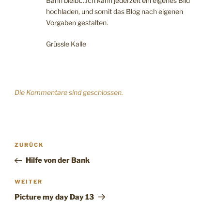
Bahn bleibt…Ich kann jederzeit ein eigenes Bild
hochladen, und somit das Blog nach eigenen
Vorgaben gestalten.
Grüssle Kalle
Die Kommentare sind geschlossen.
Beitragsnavigation
Vorheriger
ZURÜCK
Beitrag
Hilfe von der Bank
Nächster
WEITER
Beitrag
Picture my day Day 13