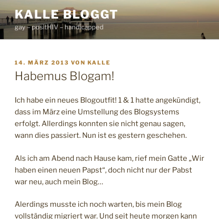
Zum
KALLE BLOGGT
Inhalt
gay – positHIV – handicapped
springen
VERÖFFENTLICHT
14. MÄRZ 2013
VON
KALLE
AM
Habemus Blogam!
Ich habe ein neues Blogoutfit! 1 & 1 hatte angekündigt,
dass im März eine Umstellung des Blogsystems
erfolgt. Allerdings konnten sie nicht genau sagen,
wann dies passiert. Nun ist es gestern geschehen.
Als ich am Abend nach Hause kam, rief mein Gatte „Wir
haben einen neuen Papst“, doch nicht nur der Pabst
war neu, auch mein Blog…
Alerdings musste ich noch warten, bis mein Blog
vollständig migriert war. Und seit heute morgen kann