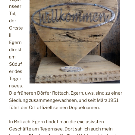
nseer
Tal,
der
Ortste
il
Egern
direkt
am
Süduf
er des
Teger
nsees.
Die früheren Dörfer Rottach, Egern, uws. sind zu einer
Siedlung zusammengewachsen, und seit März 1951
führt der Ort offiziell seinen Doppelnamen.
In Rottach-Egern findet man die exclusivsten
Geschäfte am Tegernsee. Dort sah ich auch mein