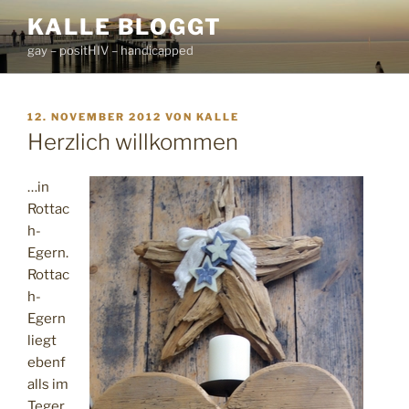
Zum
KALLE BLOGGT
Inhalt
gay – positHIV – handicapped
springen
VERÖFFENTLICHT
12. NOVEMBER 2012
VON
KALLE
AM
Herzlich willkommen
…in
Rottac
h-
Egern.
Rottac
h-
Egern
liegt
ebenf
alls im
Teger