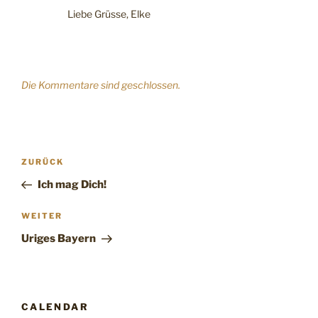
Liebe Grüsse, Elke
Die Kommentare sind geschlossen.
Beitragsnavigation
Vorheriger
ZURÜCK
Beitrag
Ich mag Dich!
Nächster
WEITER
Beitrag
Uriges Bayern
CALENDAR