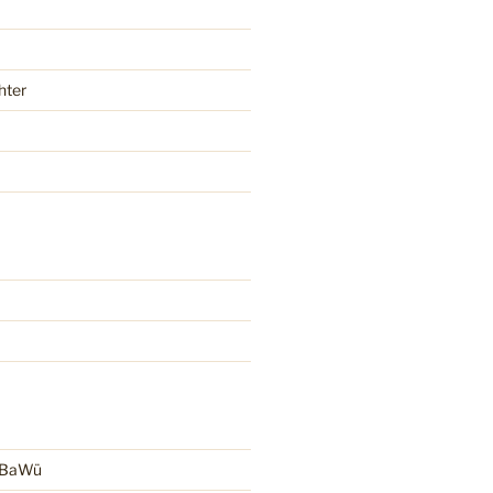
hter
r BaWü