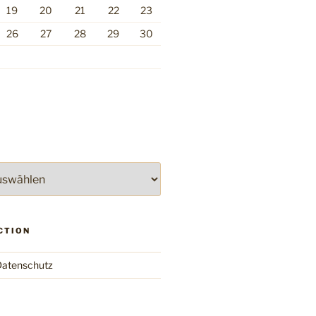
19
20
21
22
23
26
27
28
29
30
CTION
atenschutz