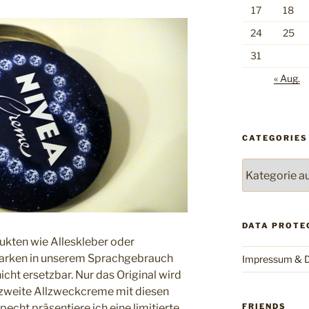
17
18
24
25
31
« Aug.
CATEGORIES
Categories
DATA PROTE
kten wie Alleskleber oder
Marken in unserem Sprachgebrauch
Impressum & D
nicht ersetzbar. Nur das Original wird
e zweite Allzweckcreme mit diesen
FRIENDS
echt präsentiere ich eine limitierte