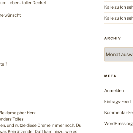
um Leben.. toller Deckel
Kalle
zu
Ich se
che wünscht
Kalle
zu
Ich se
ARCHIV
Archiv
lte ?
META
Anmelden
Eintrags-Feed
Kommentar-Fe
 Reklame pber Herz.
onders Tolles!
WordPress.org
sen, und nutze diese Creme immer noch. Du
e war. Kein ätzender Duft kam hinzu, wie es