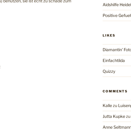
s) benutzen, sie ist echt zu schade zum
Aidshilfe Heide
Positive Gefue
LIKES
Diamantin' Fot
Einfachtilda
!
Quizzy
COMMENTS
Kalle
zu
Luisen
Jutta Kupke
z
Anne Seltman