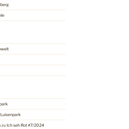
lberg
hle
owelt
park
u
Luisenpark
n
zu
Ich seh Rot #7/2024