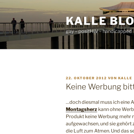
Zum
Inhalt
KALLE BL
springen
gay – positHIV – handicapped
VERÖFFENTLICHT
22. OKTOBER 2012
VON
KALLE
AM
Keine Werbung bit
…doch diesmal muss ich eine 
Montagsherz
kann ohne Werbu
Produkt keine Werbung mehr nö
aufgewachsen, und sie gehört 
die Luft zum Atmen. Und das se