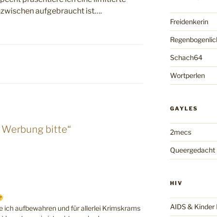
nzwischen aufgebraucht ist….
Freidenkerin
Regenbogenlic
Schach64
Wortperlen
GAYLES
 Werbung bitte“
2mecs
Queergedacht
HIV
AIDS & Kinde
e ich aufbewahren und für allerlei Krimskrams