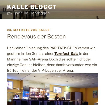
Zum
KALLE BLOGGT
Inhalt
gay – positHIV – handicapped
springen
VERÖFFENTLICHT
23. MAI 2013
VON
KALLE
AM
Rendevous der Besten
Dank einer Einladung des PARITÄTISCHEN kamen wir
gestern in den Genuss einer
Turnfest-Gala
in der
Mannheimer SAP-Arena. Doch dies sollte nicht der
einzige Genuss bleiben, denn damit verbunden war ein
Büffet in einer der VIP-Logen der Arena.