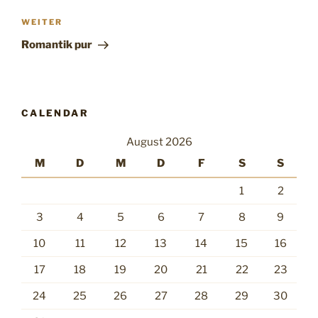
Nächster
WEITER
Beitrag
Romantik pur
CALENDAR
August 2026
M
D
M
D
F
S
S
1
2
3
4
5
6
7
8
9
10
11
12
13
14
15
16
17
18
19
20
21
22
23
24
25
26
27
28
29
30