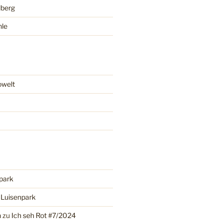
lberg
hle
owelt
park
u
Luisenpark
n
zu
Ich seh Rot #7/2024