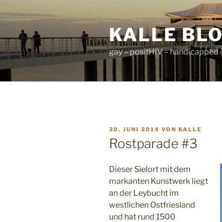
Zum
Inhalt
KALLE BL
springen
gay – positHIV – handicapped
VERÖFFENTLICHT
30. JUNI 2014
VON
KALLE
AM
Rostparade #3
Dieser Sielort mit dem
markanten Kunstwerk liegt
an der Leybucht im
westlichen Ostfriesland
und hat rund 1500