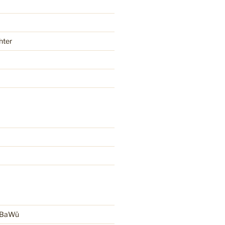
hter
r BaWü