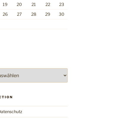
19
20
21
22
23
26
27
28
29
30
CTION
atenschutz