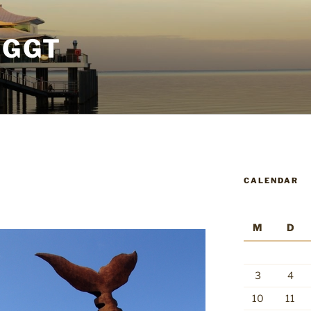
OGGT
CALENDAR
M
D
3
4
10
11