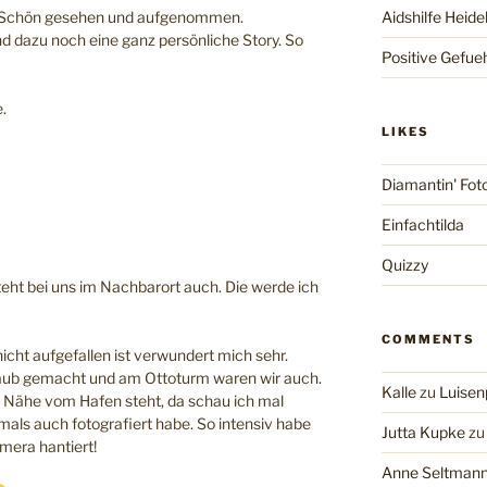
v. Schön gesehen und aufgenommen.
Aidshilfe Heide
und dazu noch eine ganz persönliche Story. So
Positive Gefue
.
LIKES
Diamantin' Fot
Einfachtilda
Quizzy
eht bei uns im Nachbarort auch. Die werde ich
COMMENTS
nicht aufgefallen ist verwundert mich sehr.
aub gemacht und am Ottoturm waren wir auch.
Kalle
zu
Luisen
der Nähe vom Hafen steht, da schau ich mal
als auch fotografiert habe. So intensiv habe
Jutta Kupke
z
amera hantiert!
Anne Seltman