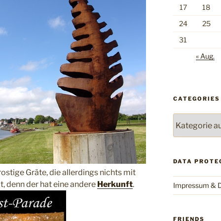
17
18
24
25
31
« Aug.
CATEGORIES
Categories
DATA PROTE
ostige Gräte, die allerdings nichts mit
, denn der hat eine andere
Herkunft
.
Impressum & D
FRIENDS