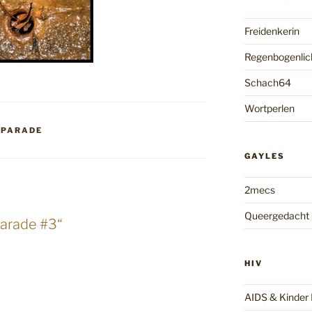
Freidenkerin
Regenbogenlic
Schach64
Wortperlen
TPARADE
GAYLES
2mecs
Queergedacht
parade #3“
HIV
AIDS & Kinde