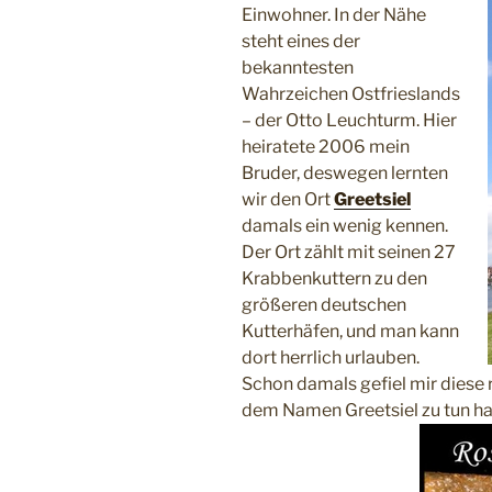
Einwohner. In der Nähe
steht eines der
bekanntesten
Wahrzeichen Ostfrieslands
– der Otto Leuchturm. Hier
heiratete 2006 mein
Bruder, deswegen lernten
wir den Ort
Greetsiel
damals ein wenig kennen.
Der Ort zählt mit seinen 27
Krabbenkuttern zu den
größeren deutschen
Kutterhäfen, und man kann
dort herrlich urlauben.
Schon damals gefiel mir diese r
dem Namen Greetsiel zu tun hat