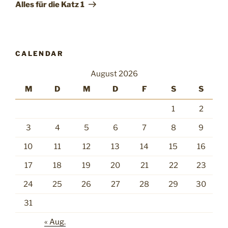
Beitrag
Alles für die Katz 1
CALENDAR
August 2026
M
D
M
D
F
S
S
1
2
3
4
5
6
7
8
9
10
11
12
13
14
15
16
17
18
19
20
21
22
23
24
25
26
27
28
29
30
31
« Aug.