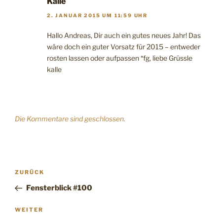
Kalle
2. JANUAR 2015 UM 11:59 UHR
Hallo Andreas, Dir auch ein gutes neues Jahr! Das
wäre doch ein guter Vorsatz für 2015 – entweder
rosten lassen oder aufpassen *fg, liebe Grüssle
kalle
Die Kommentare sind geschlossen.
Beitragsnavigation
Vorheriger
ZURÜCK
Beitrag
Fensterblick #100
Nächster
WEITER