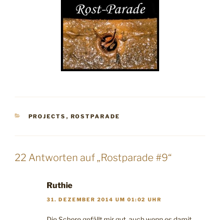
KATEGORIEN
PROJECTS
,
ROSTPARADE
22 Antworten auf „Rostparade #9“
Ruthie
31. DEZEMBER 2014 UM 01:02 UHR
Die Schere gefällt mir gut, auch wenn es damit