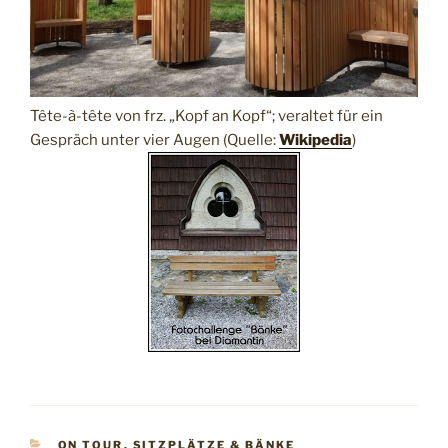
Tête-à-tête von frz. „Kopf an Kopf“; veraltet für ein
Gespräch unter vier Augen (Quelle:
Wikipedia
)
KATEGORIEN
ON TOUR
,
SITZPLÄTZE & BÄNKE