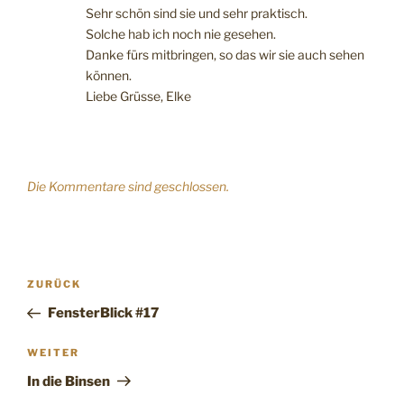
Sehr schön sind sie und sehr praktisch.
Solche hab ich noch nie gesehen.
Danke fürs mitbringen, so das wir sie auch sehen
können.
Liebe Grüsse, Elke
Die Kommentare sind geschlossen.
Beitragsnavigation
Vorheriger
ZURÜCK
Beitrag
FensterBlick #17
Nächster
WEITER
Beitrag
In die Binsen