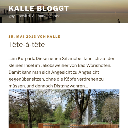
Zum
KALLE BLOGGT
Inhalt
gay – positHIV – handicapped
springen
VERÖFFENTLICHT
15. MAI 2013
VON
KALLE
AM
Tête-à-tête
…im Kurpark. Diese neuen Sitzmöbel fand ich auf der
kleinen Insel im Jakobsweiher von Bad Wörishofen.
Damit kann man sich Angesicht zu Angesicht
gegenüber sitzen, ohne die Köpfe verdrehen zu
müssen, und dennoch Distanz wahren…