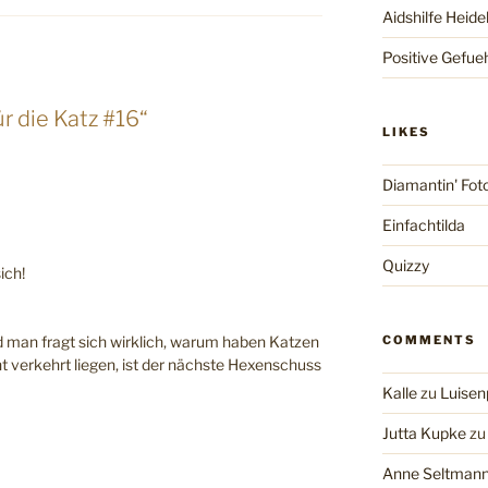
Aidshilfe Heide
Positive Gefue
r die Katz #16“
LIKES
Diamantin' Fot
Einfachtilda
Quizzy
ich!
 man fragt sich wirklich, warum haben Katzen
COMMENTS
 verkehrt liegen, ist der nächste Hexenschuss
Kalle
zu
Luisen
Jutta Kupke
z
Anne Seltman