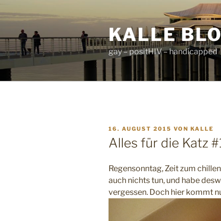
Zum
Inhalt
KALLE BL
springen
gay – positHIV – handicapped
VERÖFFENTLICHT
16. AUGUST 2015
VON
KALLE
AM
Alles für die Katz 
Regensonntag, Zeit zum chillen
auch nichts tun, und habe des
vergessen. Doch hier kommt n