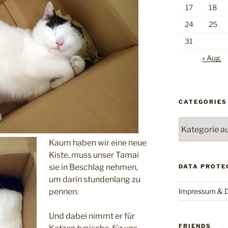
17
18
24
25
31
« Aug.
CATEGORIES
Categories
Kaum haben wir eine neue
Kiste, muss unser Tamai
sie in Beschlag nehmen,
DATA PROTE
um darin stundenlang zu
Impressum & D
pennen.
Und dabei nimmt er für
FRIENDS