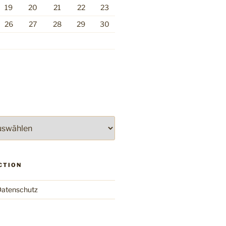
19
20
21
22
23
26
27
28
29
30
CTION
atenschutz