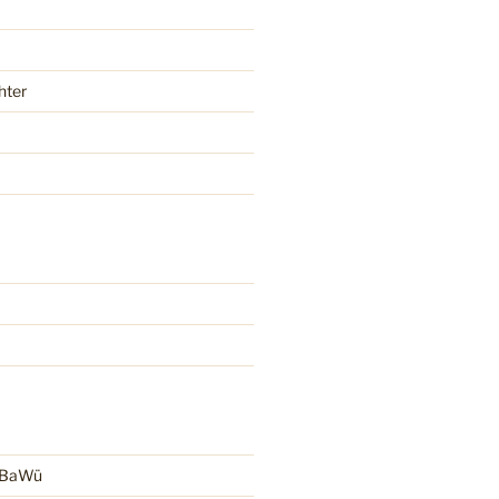
hter
r BaWü