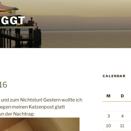
OGGT
CALENDAR
#16
M
D
 und zum Nichtstun! Gestern wollte ich
wegen meinen Katzenpost glatt
un der Nachtrag:
3
4
10
11