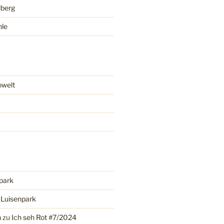
lberg
hle
owelt
park
u
Luisenpark
n
zu
Ich seh Rot #7/2024