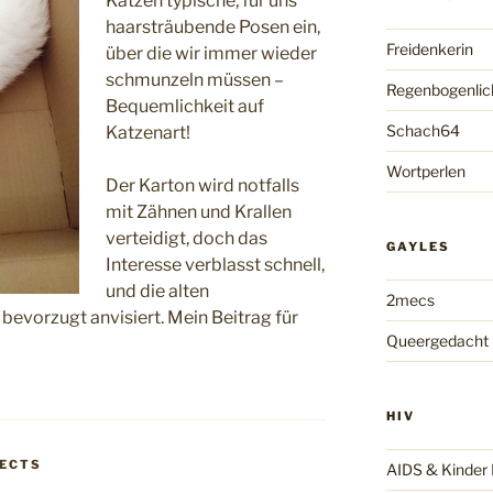
Katzen typische, für uns
haarsträubende Posen ein,
Freidenkerin
über die wir immer wieder
schmunzeln müssen –
Regenbogenlic
Bequemlichkeit auf
Schach64
Katzenart!
Wortperlen
Der Karton wird notfalls
mit Zähnen und Krallen
verteidigt, doch das
GAYLES
Interesse verblasst schnell,
und die alten
2mecs
bevorzugt anvisiert. Mein Beitrag für
Queergedacht
HIV
ECTS
AIDS & Kinde