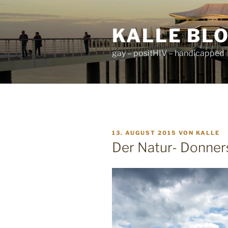
Zum
Inhalt
KALLE BL
springen
gay – positHIV – handicapped
VERÖFFENTLICHT
13. AUGUST 2015
VON
KALLE
AM
Der Natur- Donner