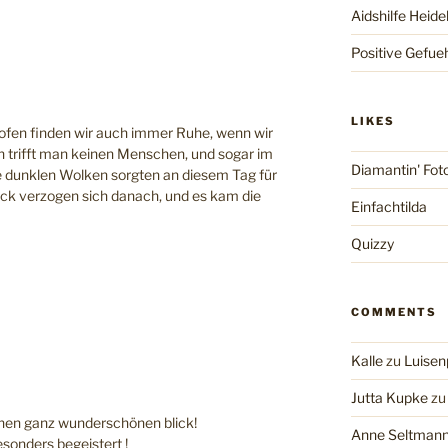
Aidshilfe Heide
Positive Gefue
LIKES
ofen finden wir auch immer Ruhe, wenn wir
n trifft man keinen Menschen, und sogar im
Diamantin' Fot
ie dunklen Wolken sorgten an diesem Tag für
k verzogen sich danach, und es kam die
Einfachtilda
Quizzy
COMMENTS
Kalle
zu
Luisen
Jutta Kupke
z
 einen ganz wunderschönen blick!
Anne Seltman
esonders begeistert !