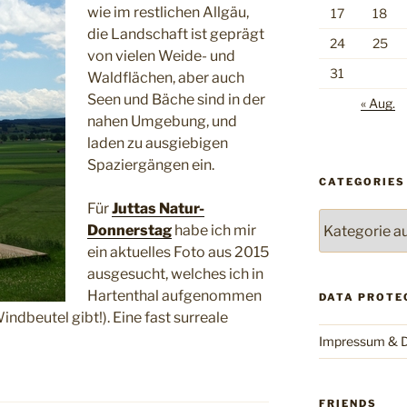
wie im restlichen Allgäu,
17
18
die Landschaft ist geprägt
24
25
von vielen Weide- und
31
Waldflächen, aber auch
Seen und Bäche sind in der
« Aug.
nahen Umgebung, und
laden zu ausgiebigen
Spaziergängen ein.
CATEGORIES
Für
Juttas Natur-
Categories
Donnerstag
habe ich mir
ein aktuelles Foto aus 2015
ausgesucht, welches ich in
Hartenthal aufgenommen
DATA PROTE
indbeutel gibt!). Eine fast surreale
Impressum & D
FRIENDS