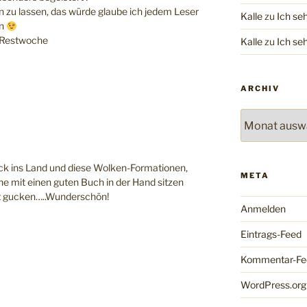
n zu lassen, das würde glaube ich jedem Leser
Kalle
zu
Ich se
en
e Restwoche
Kalle
zu
Ich se
ARCHIV
Archiv
lick ins Land und diese Wolken-Formationen,
META
e mit einen guten Buch in der Hand sitzen
uft gucken…..Wunderschön!
Anmelden
Eintrags-Feed
Kommentar-Fe
WordPress.org