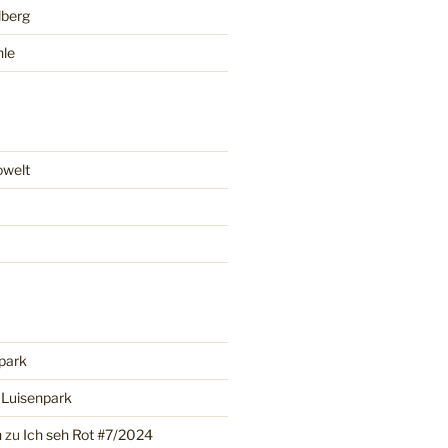
lberg
hle
owelt
park
u
Luisenpark
n
zu
Ich seh Rot #7/2024