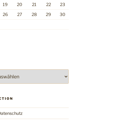
19
20
21
22
23
26
27
28
29
30
CTION
atenschutz