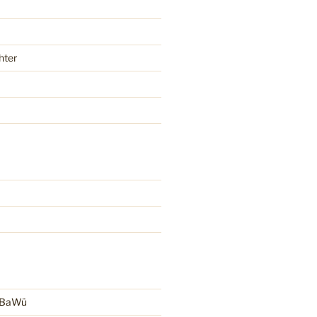
hter
r BaWü