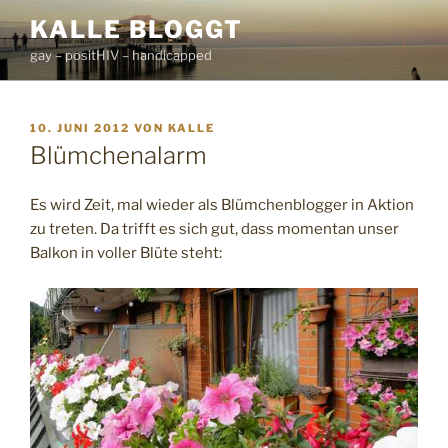
Zum
KALLE BLOGGT
Inhalt
gay – positHIV – handicapped
springen
VERÖFFENTLICHT
10. JUNI 2012
VON
KALLE
AM
Blümchenalarm
Es wird Zeit, mal wieder als Blümchenblogger in Aktion
zu treten. Da trifft es sich gut, dass momentan unser
Balkon in voller Blüte steht: