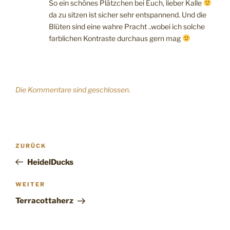
So ein schönes Plätzchen bei Euch, lieber Kalle
da zu sitzen ist sicher sehr entspannend. Und die
Blüten sind eine wahre Pracht ..wobei ich solche
farblichen Kontraste durchaus gern mag
Die Kommentare sind geschlossen.
Beitragsnavigation
Vorheriger
ZURÜCK
Beitrag
HeidelDucks
Nächster
WEITER
Beitrag
Terracottaherz