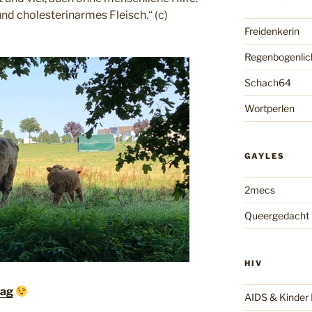
und cholesterinarmes Fleisch.“ (c)
Freidenkerin
Regenbogenlic
Schach64
Wortperlen
GAYLES
2mecs
Queergedacht
HIV
tag
AIDS & Kinde