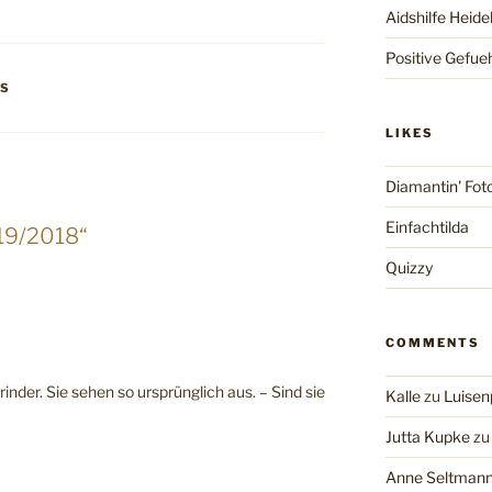
Aidshilfe Heide
Positive Gefue
TS
LIKES
Diamantin' Fot
Einfachtilda
19/2018“
Quizzy
COMMENTS
inder. Sie sehen so ursprünglich aus. – Sind sie
Kalle
zu
Luisen
Jutta Kupke
z
Anne Seltman