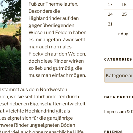
Fuß zur Therme laufen.
17
18
Besonders die
24
25
Highlandrinder auf den
31
gegenüberliegenden
Wiesen und Feldern haben
« Aug.
es mir angetan. Zwar sieht
man auch normales
Fleckvieh auf den Weiden,
CATEGORIES
doch diese Rinder wirken
so lieb und gutmütig, die
Categories
muss man einfach mögen.
nd stammt aus dem Nordwesten
en, wo sie seit Jahrhunderten durch
DATA PROTE
ugeschriebenen Eigenschaften entwickelt
ativ leichte Hochlandrind gilt als
Impressum & D
 es eignet sich für die ganzjährige
schwere Rinder ungeeigneten Böden
t und viel, auch ohne menschliche Hilfe.
FRIENDS