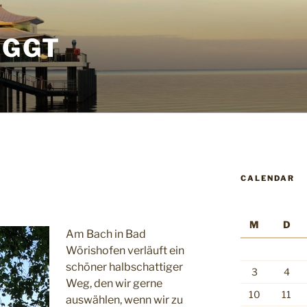
OGGT
CALENDAR
M
D
Am Bach in Bad
Wörishofen verläuft ein
schöner halbschattiger
3
4
Weg, den wir gerne
10
11
auswählen, wenn wir zu