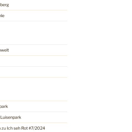
lberg
hle
owelt
park
u
Luisenpark
n
zu
Ich seh Rot #7/2024