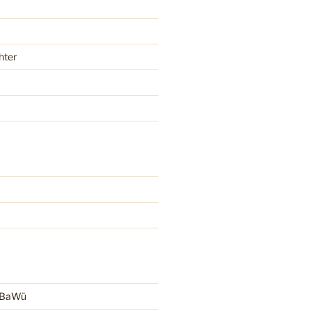
hter
r BaWü