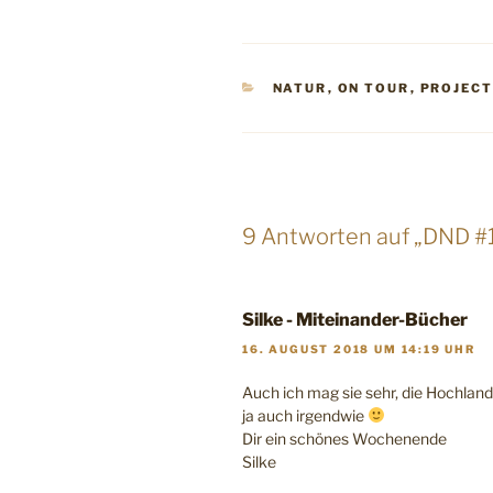
KATEGORIEN
NATUR
,
ON TOUR
,
PROJEC
9 Antworten auf „DND #
Silke - Miteinander-Bücher
16. AUGUST 2018 UM 14:19 UHR
Auch ich mag sie sehr, die Hochlandr
ja auch irgendwie
Dir ein schönes Wochenende
Silke