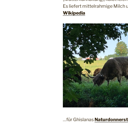
Es liefert mittelrahmige Milch 
Wikipedia
…für Ghislanas
Naturdonners