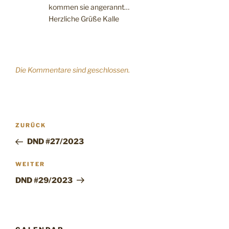
kommen sie angerannt…
Herzliche Grüße Kalle
Die Kommentare sind geschlossen.
Beitragsnavigation
Vorheriger
ZURÜCK
Beitrag
DND #27/2023
Nächster
WEITER
Beitrag
DND #29/2023