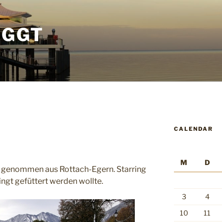
OGGT
CALENDAR
M
D
 genommen aus Rottach-Egern. Starring
ingt gefüttert werden wollte.
3
4
10
11