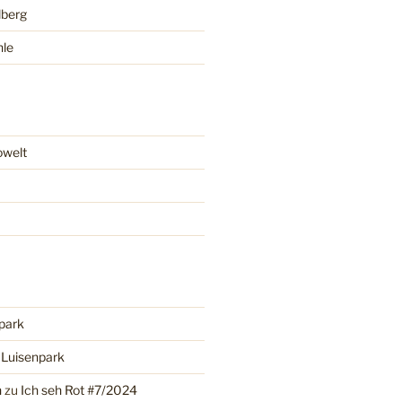
lberg
hle
owelt
park
u
Luisenpark
n
zu
Ich seh Rot #7/2024