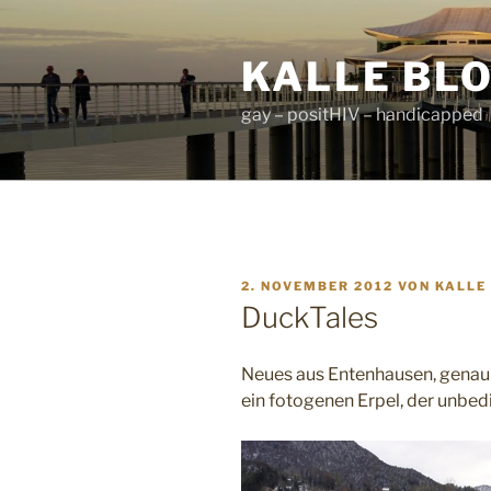
Zum
Inhalt
KALLE BL
springen
gay – positHIV – handicapped
VERÖFFENTLICHT
2. NOVEMBER 2012
VON
KALLE
AM
DuckTales
Neues aus Entenhausen, genau
ein fotogenen Erpel, der unbed