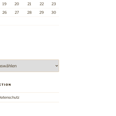
19
20
21
22
23
26
27
28
29
30
CTION
atenschutz