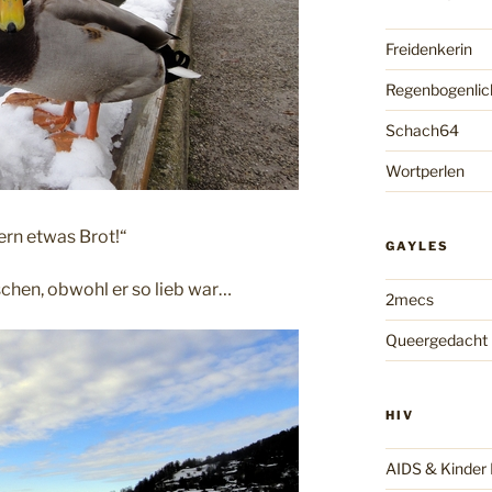
Freidenkerin
Regenbogenlic
Schach64
Wortperlen
ern etwas Brot!“
GAYLES
chen, obwohl er so lieb war…
2mecs
Queergedacht
HIV
AIDS & Kinde