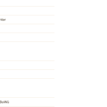
hter
r BaWü