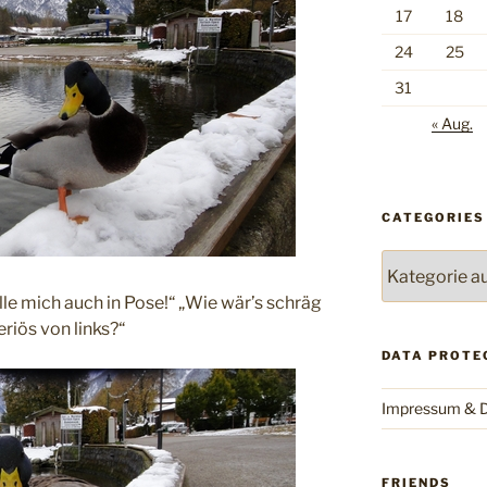
17
18
24
25
31
« Aug.
CATEGORIES
Categories
lle mich auch in Pose!“ „Wie wär’s schräg
eriös von links?“
DATA PROTE
Impressum & D
FRIENDS