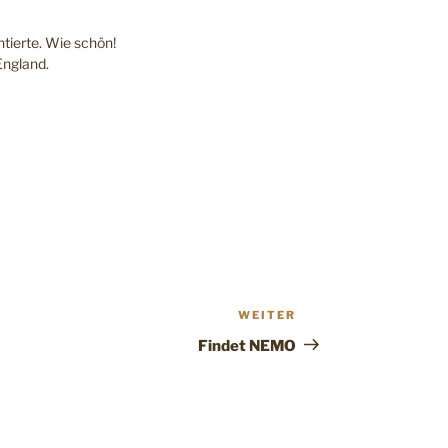
entierte. Wie schön!
England.
WEITER
Nächster
Beitrag
Findet NEMO