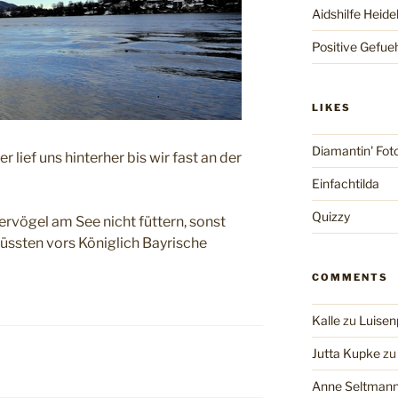
Aidshilfe Heide
Positive Gefue
LIKES
Diamantin' Fot
 lief uns hinterher bis wir fast an der
Einfachtilda
Quizzy
vögel am See nicht füttern, sonst
üssten vors Königlich Bayrische
COMMENTS
Kalle
zu
Luisen
Jutta Kupke
z
Anne Seltman