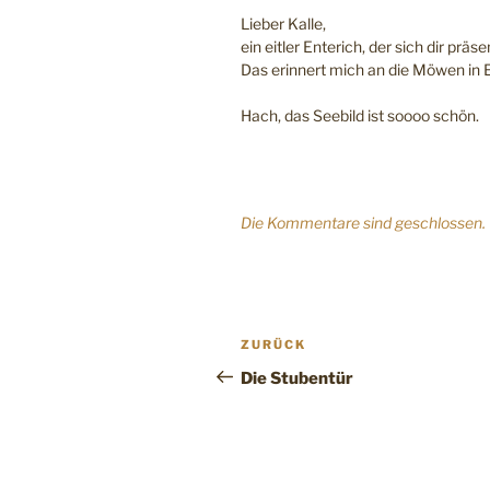
Lieber Kalle,
ein eitler Enterich, der sich dir präs
Das erinnert mich an die Möwen in 
Hach, das Seebild ist soooo schön.
Die Kommentare sind geschlossen.
Beitragsnavigation
Vorheriger
ZURÜCK
Beitrag
Die Stubentür