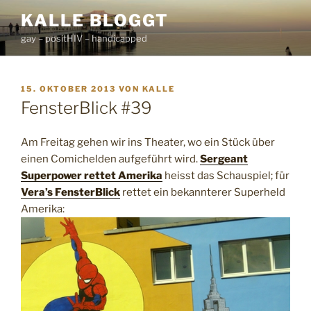
Zum
KALLE BLOGGT
Inhalt
gay – positHIV – handicapped
springen
VERÖFFENTLICHT
15. OKTOBER 2013
VON
KALLE
AM
FensterBlick #39
Am Freitag gehen wir ins Theater, wo ein Stück über
einen Comichelden aufgeführt wird.
Sergeant
Superpower rettet Amerika
heisst das Schauspiel; für
Vera’s FensterBlick
rettet ein bekannterer Superheld
Amerika: