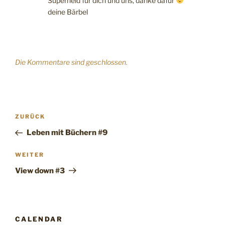
Superheld für dich und uns, danke dafür
deine Bärbel
Die Kommentare sind geschlossen.
Beitragsnavigation
Vorheriger
ZURÜCK
Beitrag
Leben mit Büchern #9
Nächster
WEITER
Beitrag
View down #3
CALENDAR