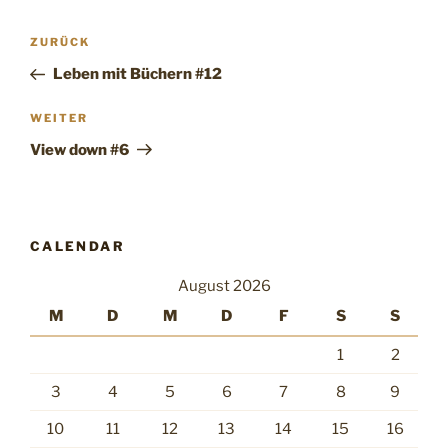
Beitragsnavigation
Vorheriger
ZURÜCK
Beitrag
Leben mit Büchern #12
Nächster
WEITER
Beitrag
View down #6
CALENDAR
August 2026
M
D
M
D
F
S
S
1
2
3
4
5
6
7
8
9
10
11
12
13
14
15
16