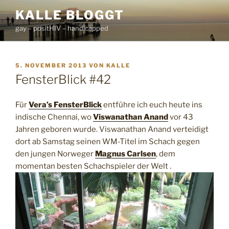
Zum
KALLE BLOGGT
Inhalt
gay – positHIV – handicapped
springen
VERÖFFENTLICHT
5. NOVEMBER 2013
VON
KALLE
AM
FensterBlick #42
Für
Vera’s FensterBlick
entführe ich euch heute ins
indische Chennai, wo
Viswanathan Anand
vor 43
Jahren geboren wurde. Viswanathan Anand verteidigt
dort ab Samstag seinen WM-Titel im Schach gegen
den jungen Norweger
Magnus Carlsen
, dem
momentan besten Schachspieler der Welt .