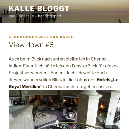
Zum
KALLE BLOGGT
Inhalt
gay – positHIV – handicapped
springen
VERÖFFENTLICHT
5. NOVEMBER 2013
VON
KALLE
AM
View down #6
Auch beim Blick nach unten bleibe ich in Chennai,
Indien. Eigentlich hätte ich den FensterBlick für dieses
Projekt verwenden können, doch ich wollte euch
diesen wundervollen Blick in die Lobby des
Hotels „Le
Royal Meridien“
in Chennai nicht entgehen lassen: