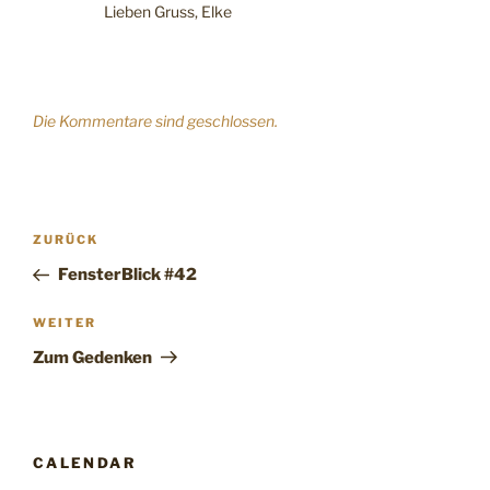
Lieben Gruss, Elke
Die Kommentare sind geschlossen.
Beitragsnavigation
Vorheriger
ZURÜCK
Beitrag
FensterBlick #42
Nächster
WEITER
Beitrag
Zum Gedenken
CALENDAR