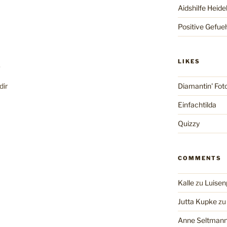
Aidshilfe Heide
Positive Gefue
LIKES
.
dir
Diamantin' Fot
Einfachtilda
Quizzy
COMMENTS
Kalle
zu
Luisen
Jutta Kupke
z
Anne Seltman