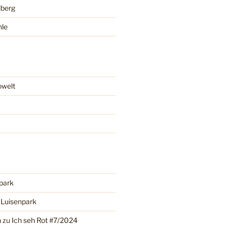
lberg
hle
owelt
park
u
Luisenpark
n
zu
Ich seh Rot #7/2024