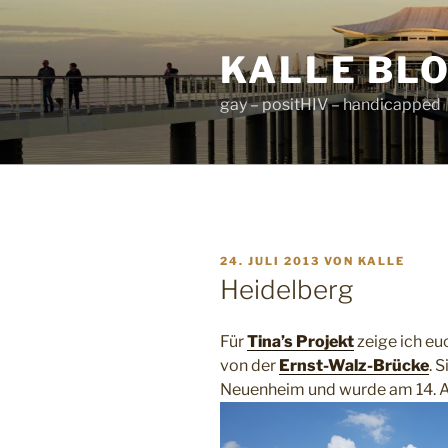
Zum
Inhalt
KALLE BL
springen
gay – positHIV – handicapped
VERÖFFENTLICHT
24. JULI 2013
VON
KALLE
AM
Heidelberg
Für
Tina’s Projekt
zeige ich eu
von der
Ernst-Walz-Brücke
. 
Neuenheim und wurde am 14. A