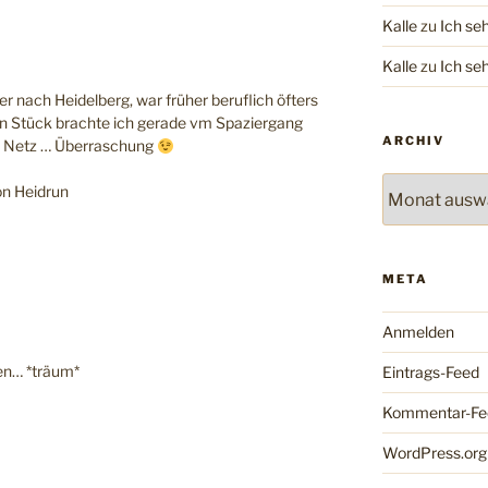
Kalle
zu
Ich se
Kalle
zu
Ich se
r nach Heidelberg, war früher beruflich öfters
ein Stück brachte ich gerade vm Spaziergang
ARCHIV
s Netz … Überraschung
Archiv
on Heidrun
META
Anmelden
en… *träum*
Eintrags-Feed
Kommentar-Fe
WordPress.org