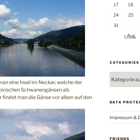
17
18
24
25
31
« Aug.
CATEGORIES
Categories
n eine Insel im Neckar, welche der
ibirischen Schwanengänsen als
 findet man die Gänse vor allem auf den
DATA PROTE
Impressum & D
FRIENDS