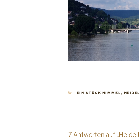
KATEGORIEN
EIN STÜCK HIMMEL
,
HEIDE
7 Antworten auf „Heidel