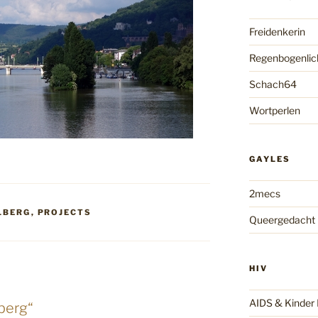
Freidenkerin
Regenbogenlic
Schach64
Wortperlen
GAYLES
2mecs
LBERG
,
PROJECTS
Queergedacht
HIV
AIDS & Kinde
berg“