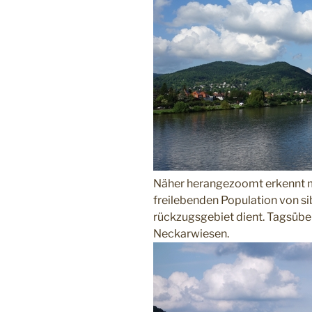
Näher herangezoomt erkennt ma
freilebenden Population von s
rückzugsgebiet dient. Tagsüber
Neckarwiesen.