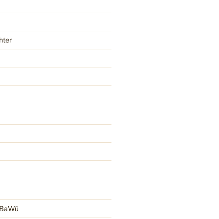
hter
r BaWü