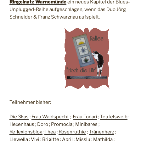
Ringelnatz Warnemünde
ein neues Kapitel der Blues-
Unplugged-Reihe aufgeschlagen, wenn das Duo Jörg
Schneider & Franz Schwarznau aufspielt.
Teilnehmer bisher:
Die 3kas
;
Frau Waldspecht
;
Frau Tonari
;
Teufelsweib
;
Hexenhaus
;
Doro
;
Promocia
;
Minibares
;
Reflexionsblog
;
Thea
;
Rosenruthie
;
Tränenherz
;
Llewella
;
Vivi
;
Brigitte
;
April
;
Misslu
;
Mathilda
;