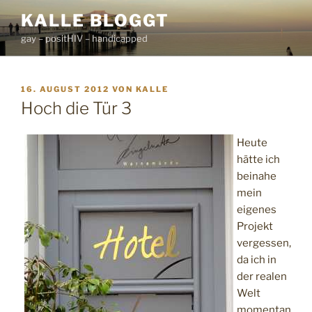
Zum
KALLE BLOGGT
Inhalt
gay – positHIV – handicapped
springen
VERÖFFENTLICHT
16. AUGUST 2012
VON
KALLE
AM
Hoch die Tür 3
Heute
hätte ich
beinahe
mein
eigenes
Projekt
vergessen,
da ich in
der realen
Welt
momentan