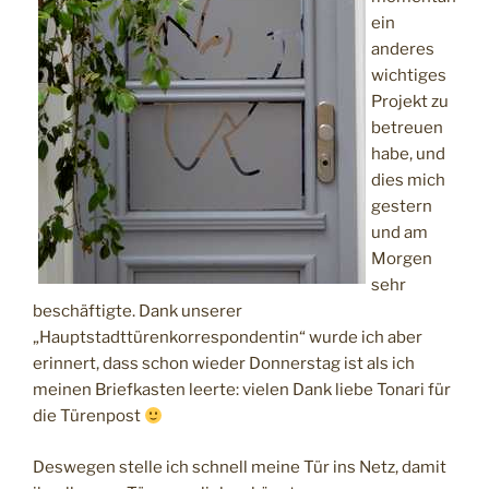
ein
anderes
wichtiges
Projekt zu
betreuen
habe, und
dies mich
gestern
und am
Morgen
sehr
beschäftigte. Dank unserer
„Hauptstadttürenkorrespondentin“ wurde ich aber
erinnert, dass schon wieder Donnerstag ist als ich
meinen Briefkasten leerte: vielen Dank liebe Tonari für
die Türenpost
Deswegen stelle ich schnell meine Tür ins Netz, damit