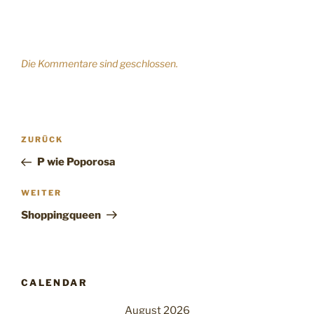
Die Kommentare sind geschlossen.
Beitragsnavigation
Vorheriger
ZURÜCK
Beitrag
P wie Poporosa
Nächster
WEITER
Beitrag
Shoppingqueen
CALENDAR
August 2026