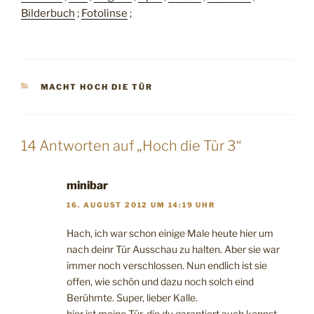
Bilderbuch
;
Fotolinse
;
KATEGORIEN
MACHT HOCH DIE TÜR
14 Antworten auf „Hoch die Tür 3“
minibar
16. AUGUST 2012 UM 14:19 UHR
Hach, ich war schon einige Male heute hier um
nach deinr Tür Ausschau zu halten. Aber sie war
immer noch verschlossen. Nun endlich ist sie
offen, wie schön und dazu noch solch eind
Berühmte. Super, lieber Kalle.
hier ist meine Tür, die du garantiert auch kennst,