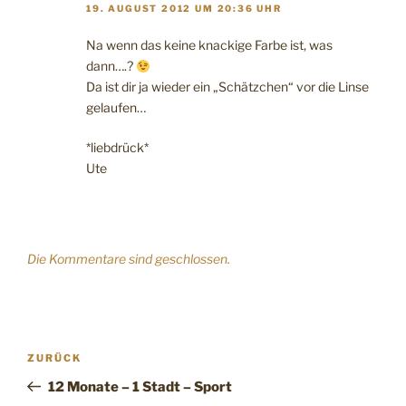
19. AUGUST 2012 UM 20:36 UHR
Na wenn das keine knackige Farbe ist, was
dann….?
Da ist dir ja wieder ein „Schätzchen“ vor die Linse
gelaufen…
*liebdrück*
Ute
Die Kommentare sind geschlossen.
Beitragsnavigation
Vorheriger
ZURÜCK
Beitrag
12 Monate – 1 Stadt – Sport