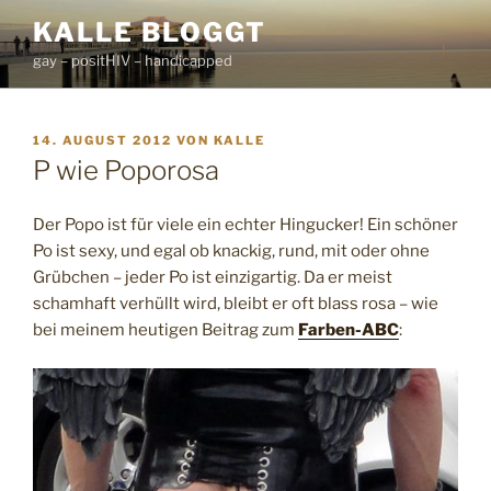
Zum
KALLE BLOGGT
Inhalt
gay – positHIV – handicapped
springen
VERÖFFENTLICHT
14. AUGUST 2012
VON
KALLE
AM
P wie Poporosa
Der Popo ist für viele ein echter Hingucker! Ein schöner
Po ist sexy, und egal ob knackig, rund, mit oder ohne
Grübchen – jeder Po ist einzigartig. Da er meist
schamhaft verhüllt wird, bleibt er oft blass rosa – wie
bei meinem heutigen Beitrag zum
Farben-ABC
: