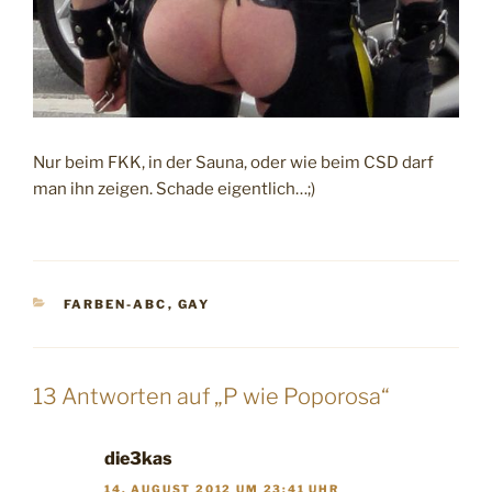
Nur beim FKK, in der Sauna, oder wie beim CSD darf
man ihn zeigen. Schade eigentlich…;)
KATEGORIEN
FARBEN-ABC
,
GAY
13 Antworten auf „P wie Poporosa“
die3kas
14. AUGUST 2012 UM 23:41 UHR