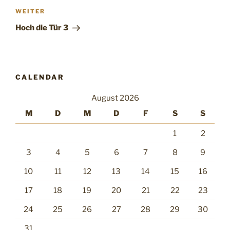
Nächster
WEITER
Beitrag
Hoch die Tür 3
CALENDAR
August 2026
M
D
M
D
F
S
S
1
2
3
4
5
6
7
8
9
10
11
12
13
14
15
16
17
18
19
20
21
22
23
24
25
26
27
28
29
30
31