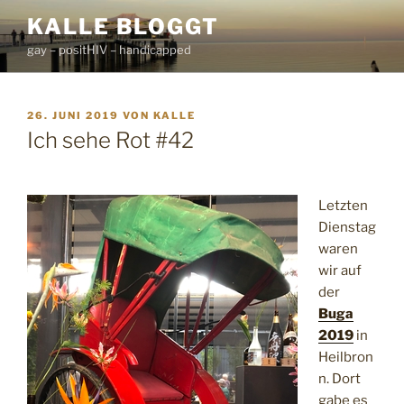
Zum
KALLE BLOGGT
Inhalt
gay – positHIV – handicapped
springen
VERÖFFENTLICHT
26. JUNI 2019
VON
KALLE
AM
Ich sehe Rot #42
Letzten
Dienstag
waren
wir auf
der
Buga
2019
in
Heilbron
n. Dort
gabe es