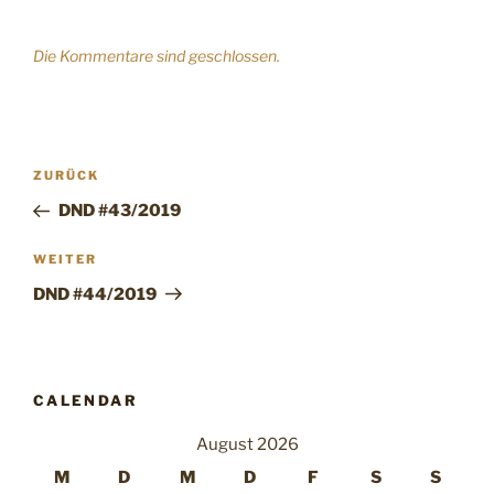
Die Kommentare sind geschlossen.
Beitragsnavigation
Vorheriger
ZURÜCK
Beitrag
DND #43/2019
Nächster
WEITER
Beitrag
DND #44/2019
CALENDAR
August 2026
M
D
M
D
F
S
S