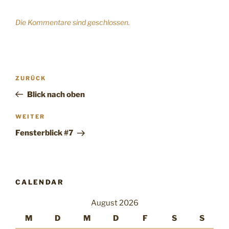
Die Kommentare sind geschlossen.
Beitragsnavigation
Vorheriger
ZURÜCK
Beitrag
Blick nach oben
Nächster
WEITER
Beitrag
Fensterblick #7
CALENDAR
August 2026
M
D
M
D
F
S
S