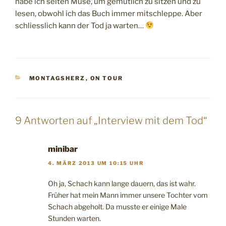
habe ich selten Muse, um gemütlich zu sitzen und zu
lesen, obwohl ich das Buch immer mitschleppe. Aber
schliesslich kann der Tod ja warten…
KATEGORIEN
MONTAGSHERZ
,
ON TOUR
9 Antworten auf „Interview mit dem Tod“
minibar
4. MÄRZ 2013 UM 10:15 UHR
Oh ja, Schach kann lange dauern, das ist wahr.
Früher hat mein Mann immer unsere Tochter vom
Schach abgeholt. Da musste er einige Male
Stunden warten.