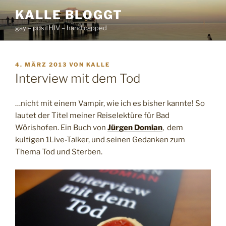
Zum
KALLE BLOGGT
Inhalt
gay – positHIV – handicapped
springen
VERÖFFENTLICHT
4. MÄRZ 2013
VON
KALLE
AM
Interview mit dem Tod
…nicht mit einem Vampir, wie ich es bisher kannte! So
lautet der Titel meiner Reiselektüre für Bad
Wörishofen. Ein Buch von
Jürgen Domian
, dem
kultigen 1Live-Talker, und seinen Gedanken zum
Thema Tod und Sterben.