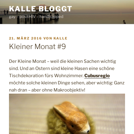
Zum
KALLE BLOGGT
Inhalt
gay – positHIV – handicapped
springen
VERÖFFENTLICHT
21. MÄRZ 2016
VON
KALLE
AM
Kleiner Monat #9
Der Kleine Monat – weil die kleinen Sachen wichtig
sind. Und an Ostern sind kleine Hasen eine schöne
Tischdekoration fürs Wohnzimmer.
Cubusregio
möchte solche kleinen Dinge sehen, aber wichtig: Ganz
nah dran – aber ohne Makroobjektiv!