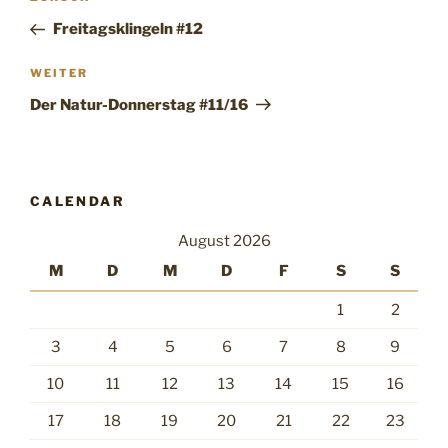
Beitrag
Freitagsklingeln #12
Nächster
WEITER
Beitrag
Der Natur-Donnerstag #11/16
CALENDAR
August 2026
M
D
M
D
F
S
S
1
2
3
4
5
6
7
8
9
10
11
12
13
14
15
16
17
18
19
20
21
22
23