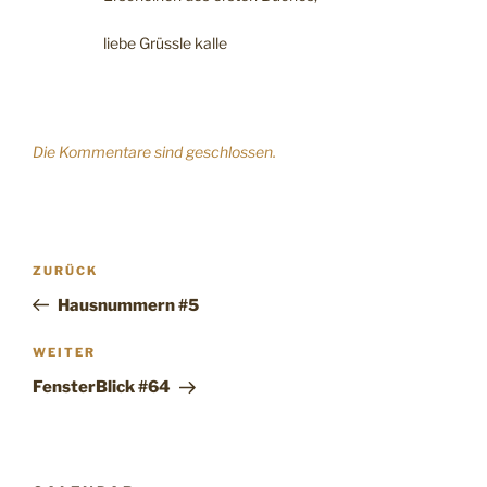
liebe Grüssle kalle
Die Kommentare sind geschlossen.
Beitragsnavigation
Vorheriger
ZURÜCK
Beitrag
Hausnummern #5
Nächster
WEITER
Beitrag
FensterBlick #64