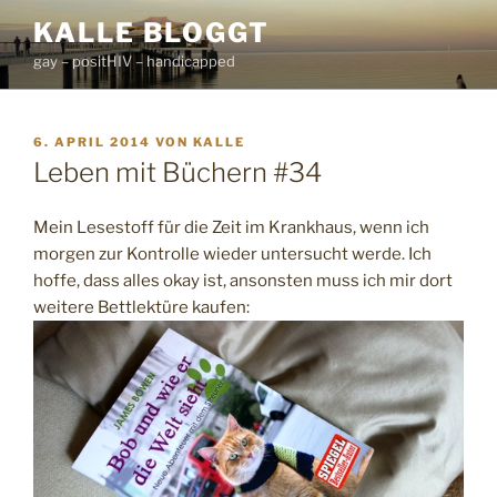
Zum
KALLE BLOGGT
Inhalt
gay – positHIV – handicapped
springen
VERÖFFENTLICHT
6. APRIL 2014
VON
KALLE
AM
Leben mit Büchern #34
Mein Lesestoff für die Zeit im Krankhaus, wenn ich
morgen zur Kontrolle wieder untersucht werde. Ich
hoffe, dass alles okay ist, ansonsten muss ich mir dort
weitere Bettlektüre kaufen: