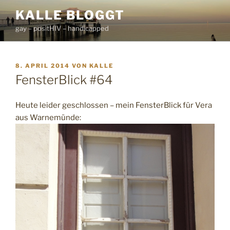
Zum
KALLE BLOGGT
Inhalt
gay – positHIV – handicapped
springen
VERÖFFENTLICHT
8. APRIL 2014
VON
KALLE
AM
FensterBlick #64
Heute leider geschlossen – mein FensterBlick für Vera
aus Warnemünde: