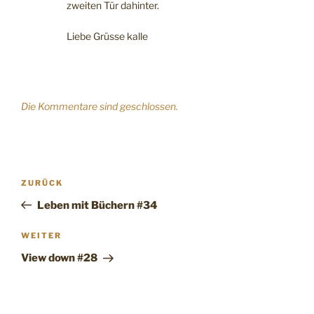
zweiten Tür dahinter.
Liebe Grüsse kalle
Die Kommentare sind geschlossen.
Beitragsnavigation
Vorheriger
ZURÜCK
Beitrag
Leben mit Büchern #34
Nächster
WEITER
Beitrag
View down #28