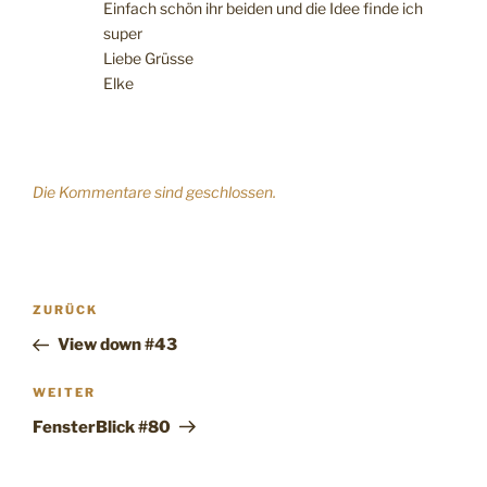
Einfach schön ihr beiden und die Idee finde ich
super
Liebe Grüsse
Elke
Die Kommentare sind geschlossen.
Beitragsnavigation
Vorheriger
ZURÜCK
Beitrag
View down #43
Nächster
WEITER
Beitrag
FensterBlick #80