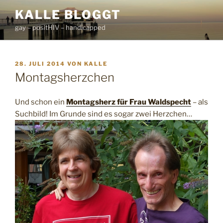
Zum
KALLE BLOGGT
Inhalt
gay – positHIV – handicapped
springen
VERÖFFENTLICHT
28. JULI 2014
VON
KALLE
AM
Montagsherzchen
Und schon ein
Montagsherz für Frau Waldspecht
– als
Suchbild! Im Grunde sind es sogar zwei Herzchen…