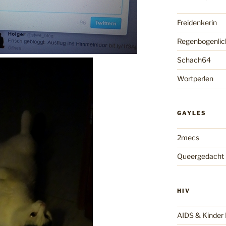
Freidenkerin
Regenbogenlic
Schach64
Wortperlen
GAYLES
2mecs
Queergedacht
HIV
AIDS & Kinde