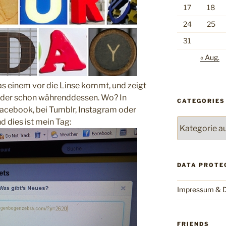
17
18
24
25
31
« Aug.
as einem vor die Linse kommt, und zeigt
oder schon währenddessen. Wo? In
CATEGORIES
Facebook, bei Tumblr, Instagram oder
Categories
 dies ist mein Tag:
DATA PROTE
Impressum & D
FRIENDS