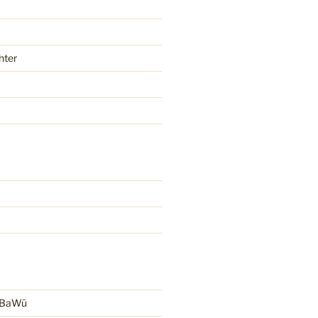
hter
r BaWü