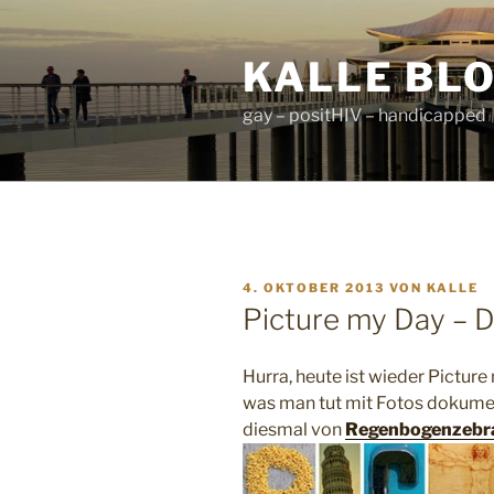
Zum
Inhalt
KALLE BL
springen
gay – positHIV – handicapped
VERÖFFENTLICHT
4. OKTOBER 2013
VON
KALLE
AM
Picture my Day – 
Hurra, heute ist wieder Picture
was man tut mit Fotos dokument
diesmal von
Regenbogenzebr