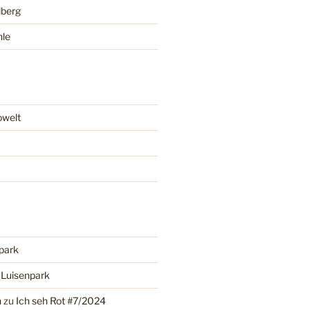
lberg
hle
owelt
park
u
Luisenpark
n
zu
Ich seh Rot #7/2024