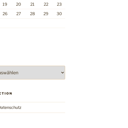
19
20
21
22
23
26
27
28
29
30
CTION
atenschutz