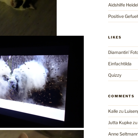
Aidshilfe Heide
Positive Gefue
LIKES
Diamantin' Fot
Einfachtilda
Quizzy
COMMENTS
Kalle
zu
Luisen
Jutta Kupke
z
Anne Seltman