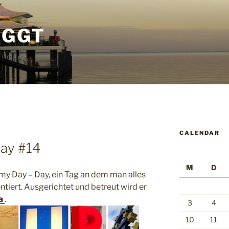
OGGT
CALENDAR
Day #14
M
D
 my Day – Day, ein Tag an dem man alles
iert. Ausgerichtet und betreut wird er
a
.
3
4
10
11