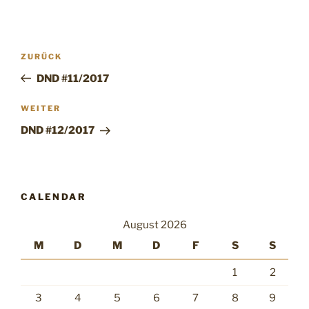
Beitragsnavigation
Vorheriger
ZURÜCK
Beitrag
DND #11/2017
Nächster
WEITER
Beitrag
DND #12/2017
CALENDAR
August 2026
M
D
M
D
F
S
S
1
2
3
4
5
6
7
8
9