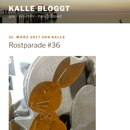
Zum
KALLE BLOGGT
Inhalt
gay – positHIV – handicapped
springen
VERÖFFENTLICHT
31. MÄRZ 2017
VON
KALLE
AM
Rostparade #36