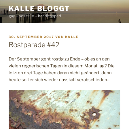
Zum
KALLE BLOGGT
Inhalt
gay – positHIV – handicapped
springen
VERÖFFENTLICHT
30. SEPTEMBER 2017
VON
KALLE
AM
Rostparade #42
Der September geht rostig zu Ende – ob es an den
vielen regnerischen Tagen in diesem Monat lag? Die
letzten drei Tage haben daran nicht geändert, denn
heute soll er sich wieder nasskalt verabschieden…