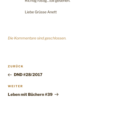
Richtig rostig…toll gesehen.
Liebe Grüsse Anett
Die Kommentare sind geschlossen.
Beitragsnavigation
Vorheriger
ZURÜCK
Beitrag
DND #28/2017
Nächster
WEITER
Beitrag
Leben mit Büchern #39