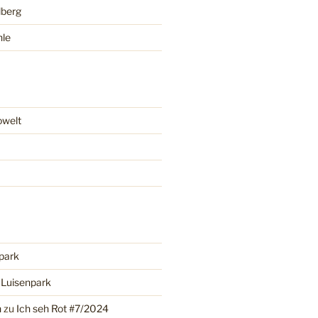
lberg
hle
owelt
park
u
Luisenpark
n
zu
Ich seh Rot #7/2024