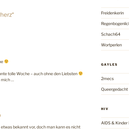
Freidenkerin
herz“
Regenbogenlic
Schach64
Wortperlen
nne
GAYLES
nnte tolle Woche – auch ohne den Liebsten
2mecs
‘ mich …
Queergedacht
HIV
R
AIDS & Kinde
etwas bekannt vor, doch man kann es nicht