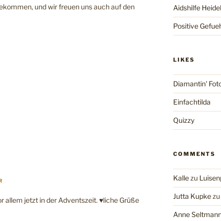
bekommen, und wir freuen uns auch auf den
Aidshilfe Heide
Positive Gefue
LIKES
Diamantin' Fot
Einfachtilda
Quizzy
COMMENTS
Kalle
zu
Luisen
R
Jutta Kupke
z
 allem jetzt in der Adventszeit. ♥liche Grüße
Anne Seltman