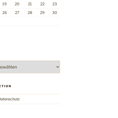
19
20
21
22
23
26
27
28
29
30
CTION
atenschutz