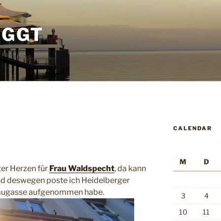
OGGT
CALENDAR
M
D
er Herzen für
Frau Waldspecht
, da kann
und deswegen poste ich Heidelberger
bräugasse aufgenommen habe.
3
4
10
11