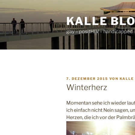
Zum
Inhalt
KALLE BL
springen
gay – positHIV – handicapped
VERÖFFENTLICHT
7. DEZEMBER 2015
VON
KALLE
AM
Winterherz
Momentan sehe ich wieder laut
ich einfach nicht Nein sagen, 
Herzen, die ich vor der Palm