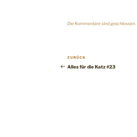
Die Kommentare sind geschlossen.
Beitragsnavigation
Vorheriger
ZURÜCK
Beitrag
Alles für die Katz #23