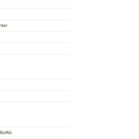
hter
r BaWü