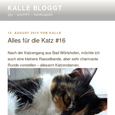
Zum
KALLE BLOGGT
Inhalt
gay – positHIV – handicapped
springen
VERÖFFENTLICHT
15. AUGUST 2014
VON
KALLE
AM
Alles für die Katz #16
Nach der Katzengang aus Bad Wörishofen, möchte ich
euch eine kleinere Rasselbande, aber sehr charmante
Runde vorstellen – allesamt Katzendamen.