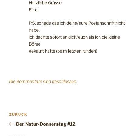
Herzliche Grüsse
Elke
P.S. schade das ich deine/eure Postanschrift nicht
habe..
ich dachte sofort an dich/euch als ich die kleine
Börse
gekauft hatte (beim letzten runden)
Die Kommentare sind geschlossen.
Beitragsnavigation
Vorheriger
ZURÜCK
Beitrag
Der Natur-Donnerstag #12