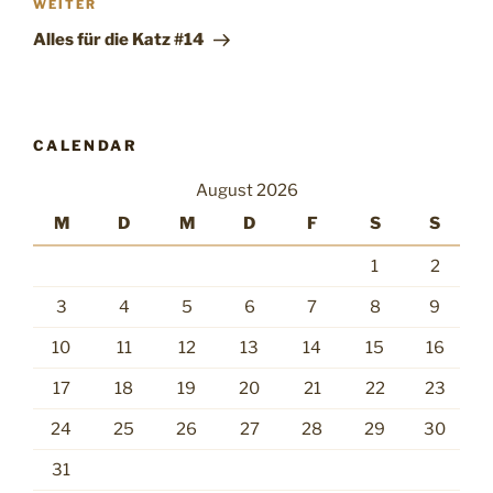
Nächster
WEITER
Beitrag
Alles für die Katz #14
CALENDAR
August 2026
M
D
M
D
F
S
S
1
2
3
4
5
6
7
8
9
10
11
12
13
14
15
16
17
18
19
20
21
22
23
24
25
26
27
28
29
30
31