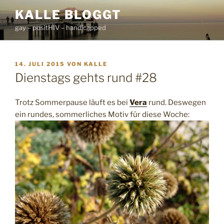
Zum
KALLE BLOGGT
Inhalt
gay – positHIV – handicapped
springen
VERÖFFENTLICHT
14. JULI 2015
VON
KALLE
AM
Dienstags gehts rund #28
Trotz Sommerpause läuft es bei
Vera
rund. Deswegen
ein rundes, sommerliches Motiv für diese Woche: