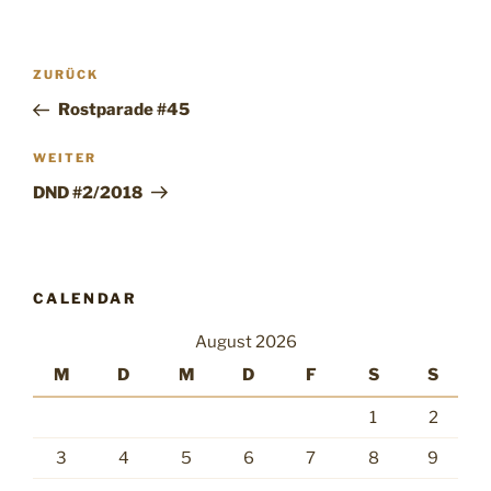
Beitragsnavigation
Vorheriger
ZURÜCK
Beitrag
Rostparade #45
Nächster
WEITER
Beitrag
DND #2/2018
CALENDAR
August 2026
M
D
M
D
F
S
S
1
2
3
4
5
6
7
8
9