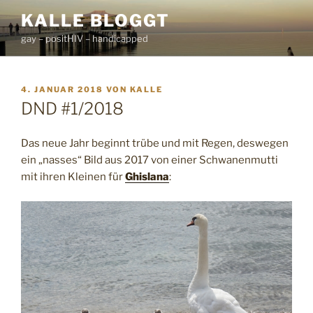
Zum
KALLE BLOGGT
Inhalt
gay – positHIV – handicapped
springen
VERÖFFENTLICHT
4. JANUAR 2018
VON
KALLE
AM
DND #1/2018
Das neue Jahr beginnt trübe und mit Regen, deswegen
ein „nasses“ Bild aus 2017 von einer Schwanenmutti
mit ihren Kleinen für
Ghislana
: