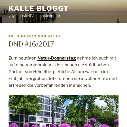
Zum
KALLE BLOGGT
Inhalt
gay – positHIV – handicapped
springen
VERÖFFENTLICHT
15. JUNI 2017
VON
KALLE
AM
DND #16/2017
Zum heutigen
Natur-Donnerstag
nehme ich euch mit
auf eine Verkehrsinsel; dort haben die städtischen
Gärtner von Heidelberg etliche Alliumzwiebeln im
Frühjahr vergraben. Jetzt stehen sie in voller Blüte und
erfreuen die vorbeifahrenden Menschen.