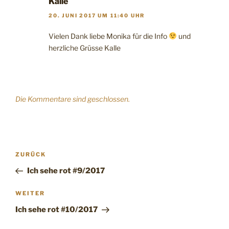
Kalle
20. JUNI 2017 UM 11:40 UHR
Vielen Dank liebe Monika für die Info
und
herzliche Grüsse Kalle
Die Kommentare sind geschlossen.
Beitragsnavigation
Vorheriger
ZURÜCK
Beitrag
Ich sehe rot #9/2017
Nächster
WEITER
Beitrag
Ich sehe rot #10/2017