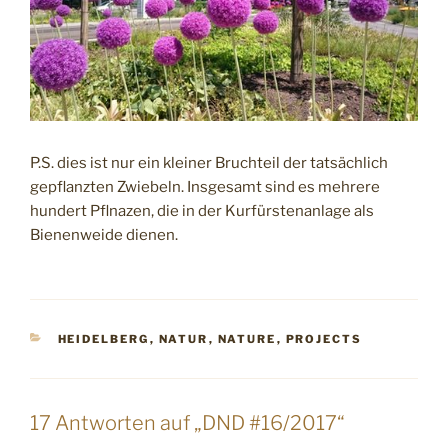
P.S. dies ist nur ein kleiner Bruchteil der tatsächlich
gepflanzten Zwiebeln. Insgesamt sind es mehrere
hundert Pflnazen, die in der Kurfürstenanlage als
Bienenweide dienen.
KATEGORIEN
HEIDELBERG
,
NATUR
,
NATURE
,
PROJECTS
17 Antworten auf „DND #16/2017“