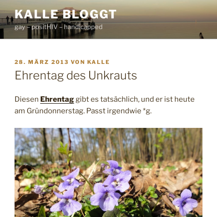
Zum
KALLE BLOGGT
Inhalt
gay – positHIV – handicapped
springen
VERÖFFENTLICHT
28. MÄRZ 2013
VON
KALLE
AM
Ehrentag des Unkrauts
Diesen
Ehrentag
gibt es tatsächlich, und er ist heute
am Gründonnerstag. Passt irgendwie *g.