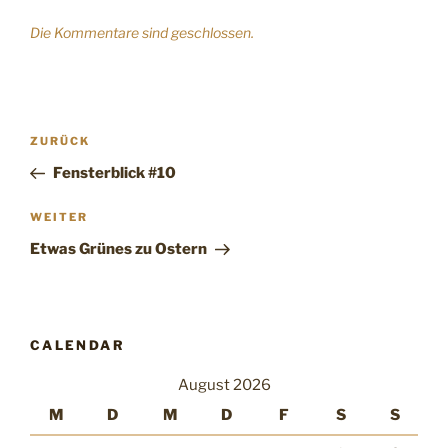
Die Kommentare sind geschlossen.
Beitragsnavigation
Vorheriger
ZURÜCK
Beitrag
Fensterblick #10
Nächster
WEITER
Beitrag
Etwas Grünes zu Ostern
CALENDAR
August 2026
M
D
M
D
F
S
S