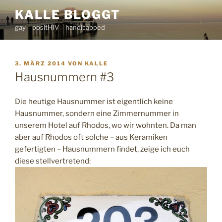
Zum
KALLE BLOGGT
Inhalt
gay – positHIV – handicapped
springen
VERÖFFENTLICHT
3. MÄRZ 2014
VON
KALLE
AM
Hausnummern #3
Die heutige Hausnummer ist eigentlich keine
Hausnummer, sondern eine Zimmernummer in
unserem Hotel auf Rhodos, wo wir wohnten. Da man
aber auf Rhodos oft solche – aus Keramiken
gefertigten – Hausnummern findet, zeige ich euch
diese stellvertretend: