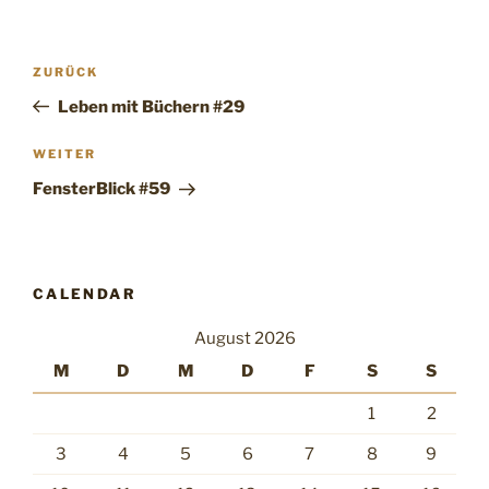
Beitragsnavigation
Vorheriger
ZURÜCK
Beitrag
Leben mit Büchern #29
Nächster
WEITER
Beitrag
FensterBlick #59
CALENDAR
August 2026
M
D
M
D
F
S
S
1
2
3
4
5
6
7
8
9