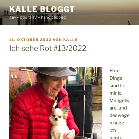
Zum
KALLE BLOGGT
Inhalt
gay – positHIV – handicapped
springen
VERÖFFENTLICHT
11. OKTOBER 2022
VON
KALLE
AM
Ich sehe Rot #13/2022
Rote
Dinge
sind bei
mir ja
Mangelw
are, und
deswege
n habe
ich
heute