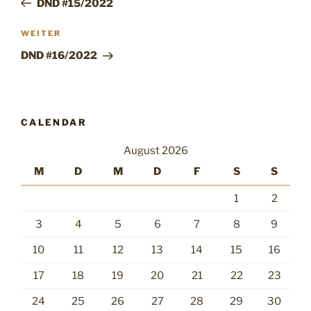
DND #15/2022
Nächster
WEITER
Beitrag
DND #16/2022
CALENDAR
August 2026
M
D
M
D
F
S
S
1
2
3
4
5
6
7
8
9
10
11
12
13
14
15
16
17
18
19
20
21
22
23
24
25
26
27
28
29
30