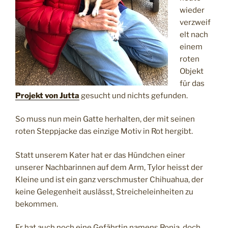
wieder
verzweif
elt nach
einem
roten
Objekt
für das
Projekt von Jutta
gesucht und nichts gefunden.
So muss nun mein Gatte herhalten, der mit seinen
roten Steppjacke das einzige Motiv in Rot hergibt.
Statt unserem Kater hat er das Hündchen einer
unserer Nachbarinnen auf dem Arm, Tylor heisst der
Kleine und ist ein ganz verschmuster Chihuahua, der
keine Gelegenheit auslässt, Streicheleinheiten zu
bekommen.
Er hat auch noch eine Gefährtin namens Ronja, doch