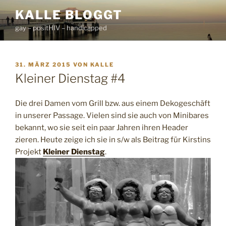
Zum
KALLE BLOGGT
Inhalt
gay – positHIV – handicapped
springen
VERÖFFENTLICHT
31. MÄRZ 2015
VON
KALLE
AM
Kleiner Dienstag #4
Die drei Damen vom Grill bzw. aus einem Dekogeschäft
in unserer Passage. Vielen sind sie auch von Minibares
bekannt, wo sie seit ein paar Jahren ihren Header
zieren. Heute zeige ich sie in s/w als Beitrag für Kirstins
Projekt
Kleiner Dienstag
.