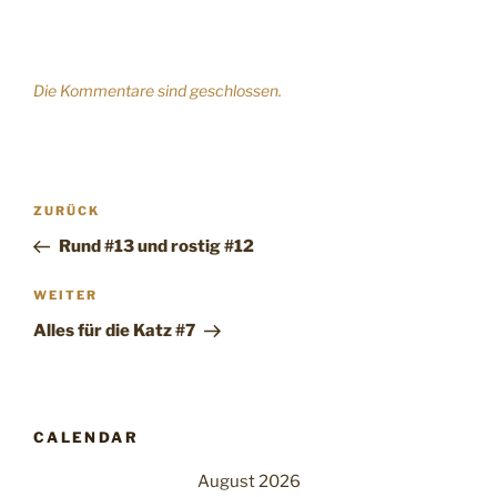
Die Kommentare sind geschlossen.
Beitragsnavigation
Vorheriger
ZURÜCK
Beitrag
Rund #13 und rostig #12
Nächster
WEITER
Beitrag
Alles für die Katz #7
CALENDAR
August 2026