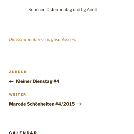
Schönen Ostermontag und Lg Anett
Die Kommentare sind geschlossen.
Beitragsnavigation
Vorheriger
ZURÜCK
Beitrag
Kleiner Dienstag #4
Nächster
WEITER
Beitrag
Marode Schönheiten #4/2015
CALENDAR