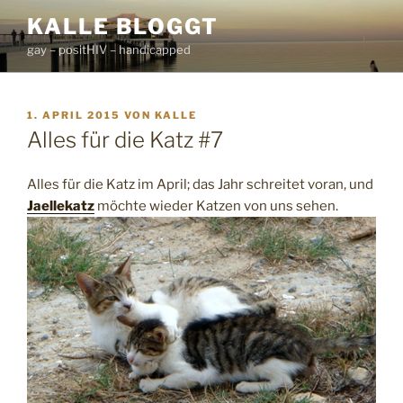
Zum
KALLE BLOGGT
Inhalt
gay – positHIV – handicapped
springen
VERÖFFENTLICHT
1. APRIL 2015
VON
KALLE
AM
Alles für die Katz #7
Alles für die Katz im April; das Jahr schreitet voran, und
Jaellekatz
möchte wieder Katzen von uns sehen.