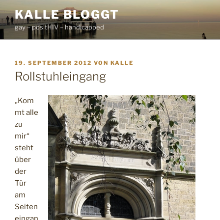
Zum
KALLE BLOGGT
Inhalt
gay – positHIV – handicapped
springen
VERÖFFENTLICHT
19. SEPTEMBER 2012
VON
KALLE
AM
Rollstuhleingang
„Kom
mt alle
zu
mir“
steht
über
der
Tür
am
Seiten
eingan