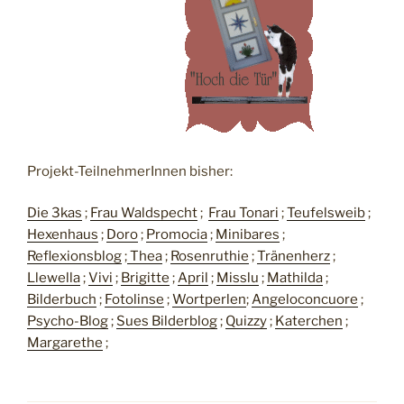
Projekt-TeilnehmerInnen bisher:
Die 3kas
;
Frau Waldspecht
;
Frau Tonari
;
Teufelsweib
;
Hexenhaus
;
Doro
;
Promocia
;
Minibares
;
Reflexionsblog
;
Thea
;
Rosenruthie
;
Tränenherz
;
Llewella
;
Vivi
;
Brigitte
;
April
;
Misslu
;
Mathilda
;
Bilderbuch
;
Fotolinse
;
Wortperlen
;
Angeloconcuore
;
Psycho-Blog
;
Sues Bilderblog
;
Quizzy
;
Katerchen
;
Margarethe
;