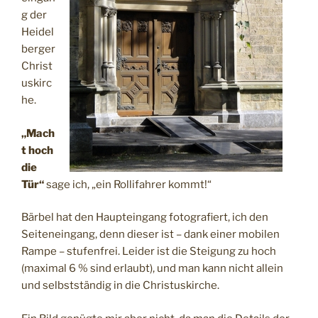
g der
Heidel
berger
Christ
uskirc
he.
„Mach
t hoch
die
Tür“
sage ich, „ein Rollifahrer kommt!“
Bärbel hat den Haupteingang fotografiert, ich den
Seiteneingang, denn dieser ist – dank einer mobilen
Rampe – stufenfrei. Leider ist die Steigung zu hoch
(maximal 6 % sind erlaubt), und man kann nicht allein
und selbstständig in die Christuskirche.